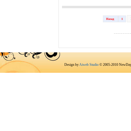
Назад
1
Design by
Aiweb Studio
© 2005-2010 NewDay