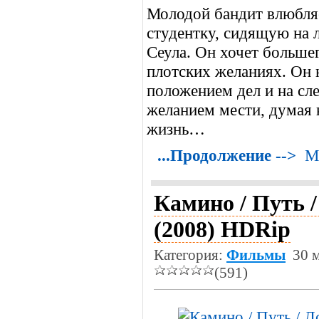
Молодой бандит влюбля
студентку, сидящую на 
Сеула. Он хочет большег
плотских желаниях. Он 
положением дел и на сл
желанием мести, думая 
жизнь…
...Продолжение -->
М
Камино / Путь /
(2008) HDRip
Категория:
Фильмы
30 м
(591)