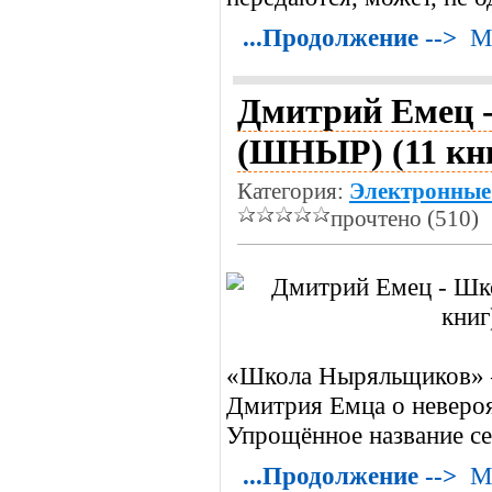
...Продолжение -->
М
Дмитрий Емец 
(ШНЫР) (11 кни
Категория:
Электронные
прочтено (510)
«Школа Ныряльщиков» 
Дмитрия Емца о неверо
Упрощённое название 
...Продолжение -->
М