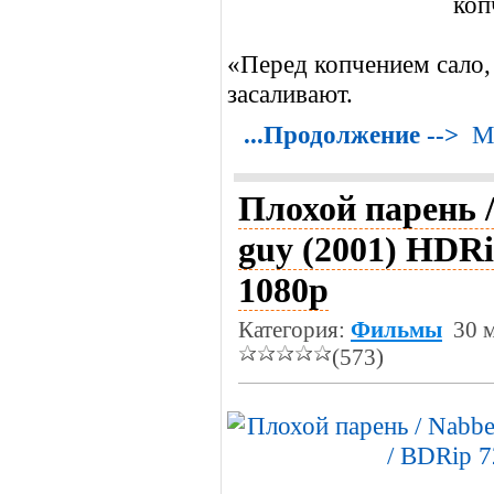
«Перед копчением сало,
засаливают.
...Продолжение -->
М
Плохой парень 
guy (2001) HDRi
1080p
Категория:
Фильмы
30 м
(573)