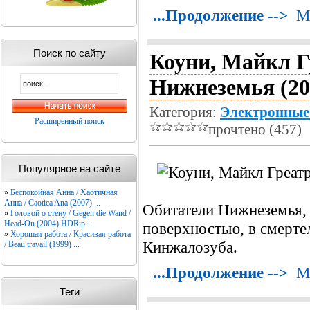
...Продолжение -->
М
Поиск по сайту
Коуни, Майкл Г
Нижнеземья (20
Категория:
Электронные
Расширенный поиск
прочтено (457)
Популярное на сайте
»
Беспокойная Анна / Хаотичная
Анна / Caotica Ana (2007) ...
Обитатели Нижнеземья, 
»
Головой о стену / Gegen die Wand /
Head-On (2004) HDRip ...
поверхностью, в смерте
»
Хорошая работа / Красивая работа
Кинжалозуба.
/ Beau travail (1999) ...
...Продолжение -->
М
Теги