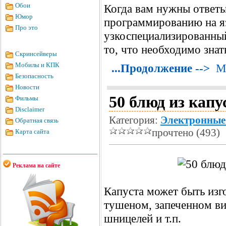
Обои
Когда вам нужны ответы
Юмор
программированию на яз
Про это
узкоспециализированны
то, что необходимо знат
Скринсейверы
Мобилы и КПК
...Продолжение -->
М
Безопасность
Новости
50 блюд из капу
Фильмы
Disclaimer
Категория:
Электронные
Обратная связь
прочтено (493)
Карта сайта
Реклама на сайте
Капуста может быть изг
тушеном, запеченном вид
шницелей и т.п.