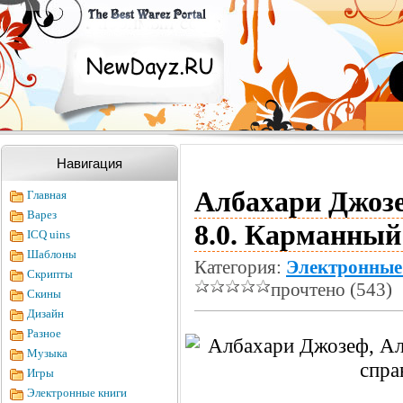
Навигация
Албахари Джозе
Главная
Варез
8.0. Карманный
ICQ uins
Шаблоны
Категория:
Электронные
Скрипты
прочтено (543)
Скины
Дизайн
Разное
Музыка
Игры
Электронные книги