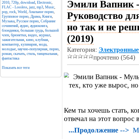
Эмили Вапник 
2010
,
720p
,
download
,
Electronic
,
FLAC - Lossless
,
jazz
,
mp3
,
Music
,
pop
,
rock
,
World
,
Анальное порно
,
Руководство для
Групповое порно
,
Драма
,
Книги
,
Музыка
,
Русское порно
,
Собрание
но так и не реш
сочинений
,
аудио
,
аудиокнига
,
блондинки
,
большая грудь
,
большой
член
,
брюнетки
,
видео
,
журнал
,
(2019)
зажигательная
,
кино
,
клубная
,
компьютер
,
кулинария
,
мода
,
Категория:
Электронные
молодые
,
научно-популярная
,
порно
,
роман
,
скачать
,
стиль
,
танцевальная
,
прочтено (564)
фантастика
Показать все теги
Кем ты хочешь стать, к
отвечал на этот вопрос в
...Продолжение -->
М