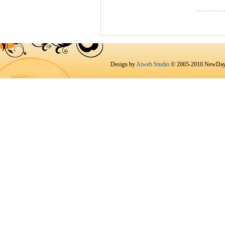
Design by
Aiweb Studio
© 2005-2010 NewDay