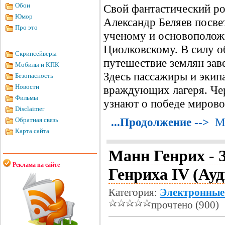
Обои
Свой фантастический р
Юмор
Александр Беляев посве
Про это
ученому и основополож
Циолковскому. В силу о
Скринсейверы
путешествие землян зав
Мобилы и КПК
Здесь пассажиры и экип
Безопасность
Новости
враждующих лагеря. Че
Фильмы
узнают о победе мирово
Disclaimer
...Продолжение -->
М
Обратная связь
Карта сайта
Манн Генрих - 
Реклама на сайте
Генриха IV (Ау
Категория:
Электронные
прочтено (900)