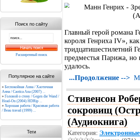
Поиск по сайту
Главный герой романа Г
короля Генриха IV», как 
тридцатишестилетний Ге
Расширенный поиск
предместья Парижа, но в
удалось.
Популярное на сайте
...Продолжение -->
М
»
Беспокойная Анна / Хаотичная
Анна / Caotica Ana (2007) ...
Стивенсон Робе
»
Головой о стену / Gegen die Wand /
Head-On (2004) HDRip ...
»
Хорошая работа / Красивая работа
сокровищ (Остр
/ Beau travail (1999) ...
(Аудиокнига)
Теги
Категория:
Электронные