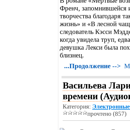
В романе «Мертвые воз
Френч, запомнившейся 
творчества благодаря т
жизнь» и «В лесной чаще
следователь Кэсси Мэддо
когда увидела труп, едв
девушка Лекси была похо
близнец.
...Продолжение -->
М
Васильева Лари
времени (Аудио
Категория:
Электронные
прочтено (857)