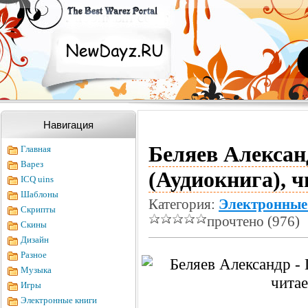
Навигация
Беляев Алексан
Главная
Варез
(Аудиокнига), 
ICQ uins
Шаблоны
Категория:
Электронные
Скрипты
прочтено (976)
Скины
Дизайн
Разное
Музыка
Игры
Электронные книги