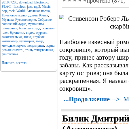
прочтено (871)
2010
,
720p
,
download
,
Electronic
,
FLAC - Lossless
,
jazz
,
mp3
,
Music
,
pop
,
rock
,
World
,
Анальное порно
,
Групповое порно
,
Драма
,
Книги
,
Музыка
,
Русское порно
,
Собрание
сочинений
,
аудио
,
аудиокнига
,
блондинки
,
большая грудь
,
большой
член
,
брюнетки
,
видео
,
журнал
,
зажигательная
,
кино
,
клубная
,
Наиболее извесный ром
компьютер
,
кулинария
,
мода
,
молодые
,
научно-популярная
,
порно
,
сокровищ», который вы
роман
,
скачать
,
стиль
,
танцевальная
,
фантастика
году, принес автору шир
Показать все теги
забавы. Как рассказывал
карту острова; она была
раскрашенная. Я назвал
сокровищ».
...Продолжение -->
М
Билик Дмитрий