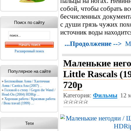
пальцы на ногах. Невин
собой, чтобы собрать в
бесчисленных документ
Поиск по сайту
с души грязь чужих пох
источник воды находитс
...Продолжение -->
М
Расширенный поиск
Маленькие него
Популярное на сайте
Little Rascals (
»
Беспокойная Анна / Хаотичная
720p
Анна / Caotica Ana (2007) ...
»
Головой о стену / Gegen die Wand /
Категория:
Фильмы
12 м
Head-On (2004) HDRip ...
»
Хорошая работа / Красивая работа
/ Beau travail (1999) ...
Теги