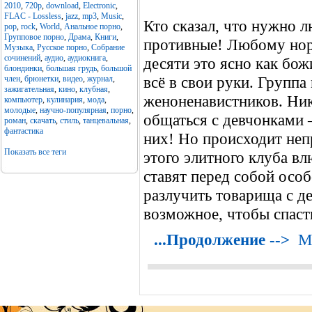
2010
,
720p
,
download
,
Electronic
,
FLAC - Lossless
,
jazz
,
mp3
,
Music
,
Кто сказал, что нужно 
pop
,
rock
,
World
,
Анальное порно
,
Групповое порно
,
Драма
,
Книги
,
противные! Любому нор
Музыка
,
Русское порно
,
Собрание
сочинений
,
аудио
,
аудиокнига
,
десяти это ясно как бож
блондинки
,
большая грудь
,
большой
всё в свои руки. Групп
член
,
брюнетки
,
видео
,
журнал
,
зажигательная
,
кино
,
клубная
,
женоненавистников. Ник
компьютер
,
кулинария
,
мода
,
молодые
,
научно-популярная
,
порно
,
общаться с девчонками –
роман
,
скачать
,
стиль
,
танцевальная
,
фантастика
них! Но происходит неп
Показать все теги
этого элитного клуба вл
ставят перед собой особ
разлучить товарища с де
возможное, чтобы спас
...Продолжение -->
М