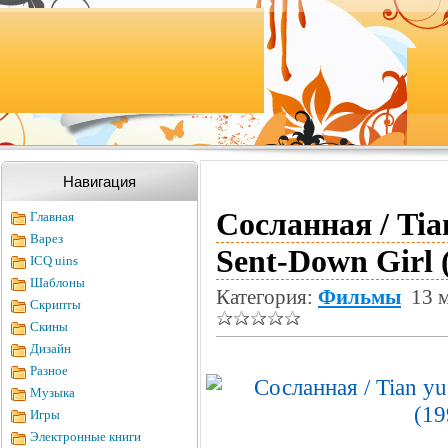
Навигация
Сосланная / Tian
Главная
Варез
Sent-Down Girl
ICQ uins
Шаблоны
Категория:
Фильмы
13 м
Скрипты
Скины
Дизайн
Разное
Музыка
Игры
Электронные книги