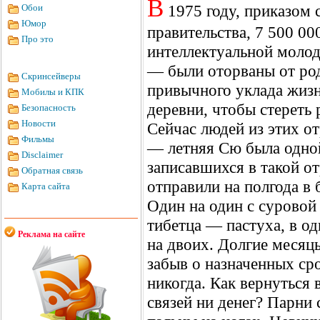
В
1975 году, приказом 
Обои
Юмор
правительства, 7 500 00
Про это
интеллектуальной моло
— были оторваны от род
Скринсейверы
привычного уклада жизн
Мобилы и КПК
деревни, чтобы стереть
Безопасность
Новости
Сейчас людей из этих о
Фильмы
— летняя Сю была одной
Disclaimer
записавшихся в такой о
Обратная связь
отправили на полгода в 
Карта сайта
Один на один с суровой
тибетца — пастуха, в о
Реклама на сайте
на двоих. Долгие месяц
забыв о назначенных сро
никогда. Как вернуться в
связей ни денег? Парни 