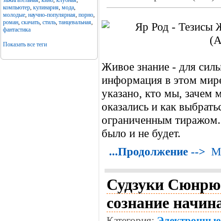
зажигательная
,
кино
,
клубная
,
компьютер
,
кулинария
,
мода
,
молодые
,
научно-популярная
,
порно
,
роман
,
скачать
,
стиль
,
танцевальная
,
фантастика
Показать все теги
Живое знание - для сил
информация в этом мире
указано, кто мы, зачем 
оказались и как выбрать
ограниченным тиражом. 
было и не будет.
...Продолжение -->
М
Судзуки Сюнрю 
сознание начин
Категория:
Электронные