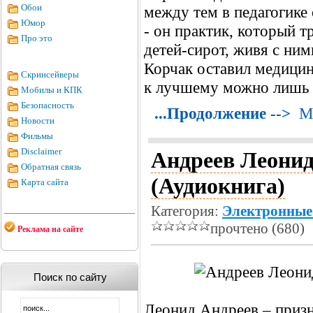
Обои
между тем в педагогике 
Юмор
- он практик, который т
Про это
детей-сирот, живя с ним
Корчак оставил медицину
Скринсейверы
к лучшему можно лишь 
Мобилы и КПК
Безопасность
...Продолжение -->
М
Новости
Фильмы
Disclaimer
Андреев Леонид
Обратная связь
(Аудиокнига)
Карта сайта
Категория:
Электронные
прочтено (680)
Реклама на сайте
Поиск по сайту
Леонид Андреев – призн