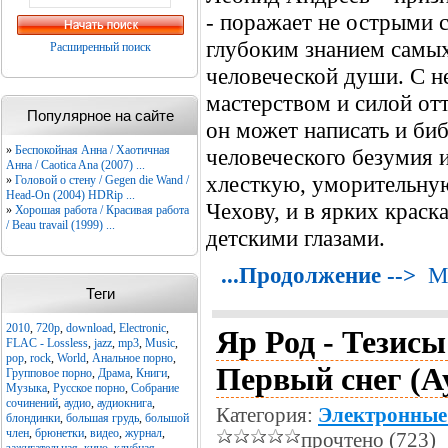
- поражает не острыми 
глубоким знанием самы
Расширенный поиск
человеческой души. С 
мастерством и силой отт
Популярное на сайте
он может написать и би
»
Беспокойная Анна / Хаотичная
человеческого безумия и
Анна / Caotica Ana (2007) ...
хлесткую, уморительную
»
Головой о стену / Gegen die Wand /
Head-On (2004) HDRip ...
Чехову, и в ярких крас
»
Хорошая работа / Красивая работа
/ Beau travail (1999) ...
детскими глазами.
...Продолжение -->
М
Теги
2010
,
720p
,
download
,
Electronic
,
Яр Род - Тезис
FLAC - Lossless
,
jazz
,
mp3
,
Music
,
pop
,
rock
,
World
,
Анальное порно
,
Первый снег (А
Групповое порно
,
Драма
,
Книги
,
Музыка
,
Русское порно
,
Собрание
сочинений
,
аудио
,
аудиокнига
,
Категория:
Электронные
блондинки
,
большая грудь
,
большой
член
,
брюнетки
,
видео
,
журнал
,
прочтено (723)