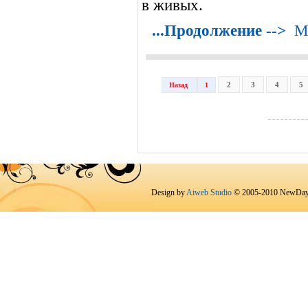
в живых.
...Продолжение -->
М
2
3
4
5
Назад
1
Design by
Aiweb Studio
© 2005-2010 NewDay