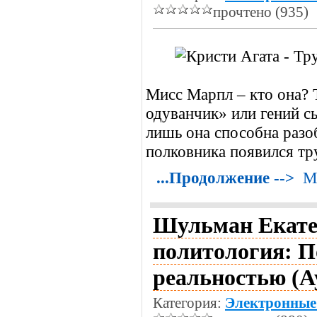
прочтено (935)
Мисс Марпл – кто она?
одуванчик» или гений сы
лишь она способна разоб
полковника появился тр
...Продолжение -->
М
Шульман Екате
политология: П
реальностью (А
Категория:
Электронные