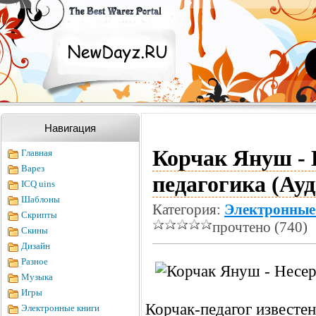
Навигация
Корчак Януш - 
Главная
Варез
педагогика (Ау
ICQ uins
Шаблоны
Категория:
Электронные
Скрипты
прочтено (740)
Скины
Дизайн
Разное
Музыка
Игры
Корчак-педагог известе
Электронные книги