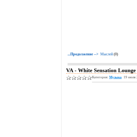
...Продолжение -->
Мыслей
(0)
VA - White Sensation Lounge 
Категория:
Музыка
19 июля 