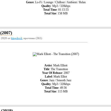
Genre
: Lo-Fi / Lounge / Chillout / Ambient / Relax
Quality
: Mp3 / 320kbps
Total Time
: 01:15:55
Total Size
: 158 MB
 (2007)
а 2020 от
kingdevil
, прочтено (361)
Artist
: Mark Elliott
Title
: The Transition
Year Of Release
: 2007
Label
: Mark Elliot
Genre
: Jazz / Smooth Jazz
Quality
: Mp3 / 320kbps
Total Time
: 49:56
Total Size
: 115 MB
 (2019)