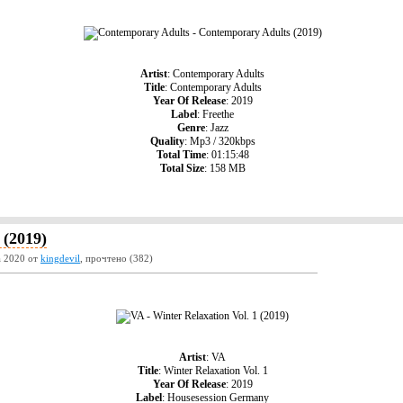
Artist
: Contemporary Adults
Title
: Contemporary Adults
Year Of Release
: 2019
Label
: Freethe
Genre
: Jazz
Quality
: Mp3 / 320kbps
Total Time
: 01:15:48
Total Size
: 158 MB
 (2019)
а 2020 от
kingdevil
, прочтено (382)
Artist
: VA
Title
: Winter Relaxation Vol. 1
Year Of Release
: 2019
Label
: Housesession Germany