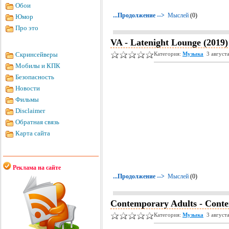
Обои
...Продолжение -->
Мыслей
(0)
Юмор
Про это
VA - Latenight Lounge (2019)
Скринсейверы
Категория:
Музыка
3 август
Мобилы и КПК
Безопасность
Новости
Фильмы
Disclaimer
Обратная связь
Карта сайта
Реклама на сайте
...Продолжение -->
Мыслей
(0)
Contemporary Adults - Conte
Категория:
Музыка
3 август