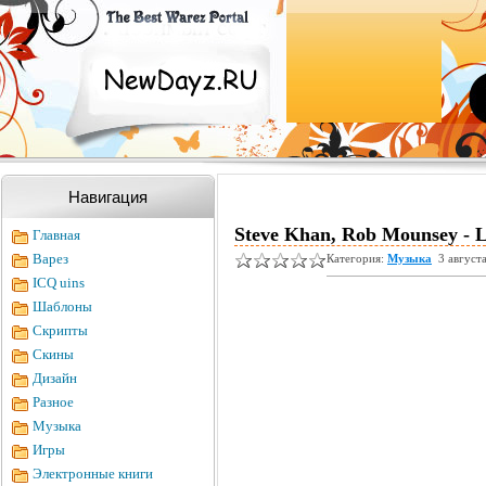
Навигация
Steve Khan, Rob Mounsey - L
Главная
Варез
Категория:
Музыка
3 август
ICQ uins
Шаблоны
Скрипты
Скины
Дизайн
Разное
Музыка
Игры
Электронные книги