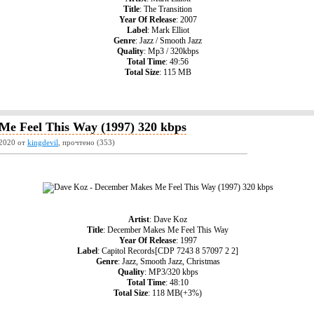
Title
: The Transition
Year Of Release
: 2007
Label
: Mark Elliot
Genre
: Jazz / Smooth Jazz
Quality
: Mp3 / 320kbps
Total Time
: 49:56
Total Size
: 115 MB
e Feel This Way (1997) 320 kbps
2020 от
kingdevil
, прочтено (353)
Artist
: Dave Koz
Title
: December Makes Me Feel This Way
Year Of Release
: 1997
Label
: Capitol Records[CDP 7243 8 57097 2 2]
Genre
: Jazz, Smooth Jazz, Christmas
Quality
: MP3/320 kbps
Total Time
: 48:10
Total Size
: 118 MB(+3%)