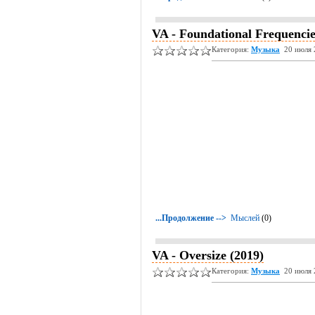
VA - Foundational Frequencie
Категория:
Музыка
20 июля 
...Продолжение -->
Мыслей
(0)
VA - Oversize (2019)
Категория:
Музыка
20 июля 