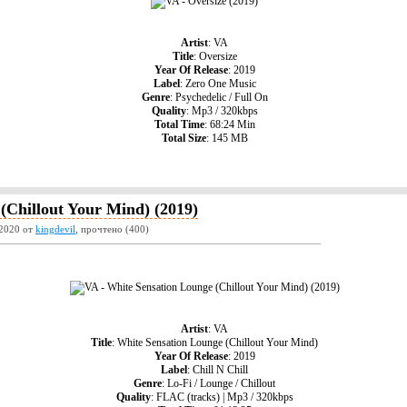
Artist
: VA
Title
: Oversize
Year Of Release
: 2019
Label
: Zero One Music
Genre
: Psychedelic / Full On
Quality
: Mp3 / 320kbps
Total Time
: 68:24 Min
Total Size
: 145 MB
(Chillout Your Mind) (2019)
2020 от
kingdevil
, прочтено (400)
Artist
: VA
Title
: White Sensation Lounge (Chillout Your Mind)
Year Of Release
: 2019
Label
: Chill N Chill
Genre
: Lo-Fi / Lounge / Chillout
Quality
: FLAC (tracks) | Mp3 / 320kbps