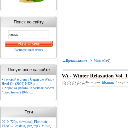
Поиск по сайту
Расширенный поиск
...Продолжение -->
Мыслей
(0)
Популярное на сайте
VA - Winter Relaxation Vol. 1
»
Головой о стену / Gegen die Wand /
Категория:
Музыка
2 август
Head-On (2004) HDRip ...
»
Хорошая работа / Красивая работа
/ Beau travail (1999) ...
Теги
2010
,
720p
,
download
,
Electronic
,
FLAC - Lossless
,
jazz
,
mp3
,
Music
,