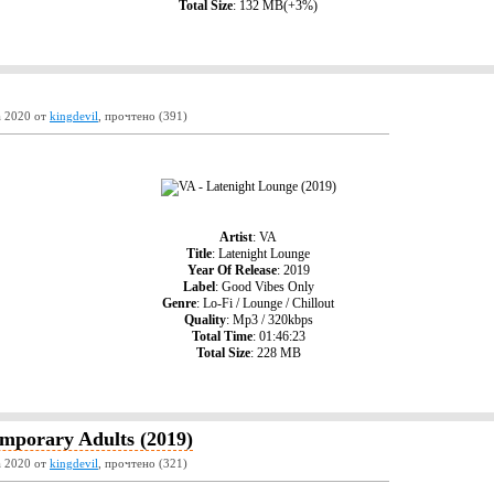
Total Size
: 132 MB(+3%)
а 2020 от
kingdevil
, прочтено (391)
Artist
: VA
Title
: Latenight Lounge
Year Of Release
: 2019
Label
: Good Vibes Only
Genre
: Lo-Fi / Lounge / Chillout
Quality
: Mp3 / 320kbps
Total Time
: 01:46:23
Total Size
: 228 MB
mporary Adults (2019)
а 2020 от
kingdevil
, прочтено (321)