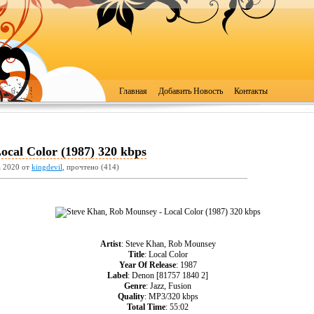
Главная
Добавить Новость
Контакты
ocal Color (1987) 320 kbps
а 2020 от
kingdevil
, прочтено (414)
Artist
: Steve Khan, Rob Mounsey
Title
: Local Color
Year Of Release
: 1987
Label
: Denon [81757 1840 2]
Genre
: Jazz, Fusion
Quality
: MP3/320 kbps
Total Time
: 55:02