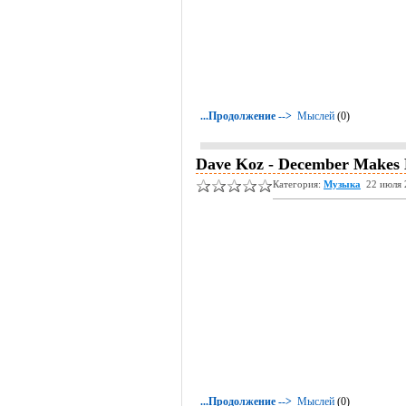
...Продолжение -->
Мыслей
(0)
Dave Koz - December Makes M
Категория:
Музыка
22 июля 
...Продолжение -->
Мыслей
(0)