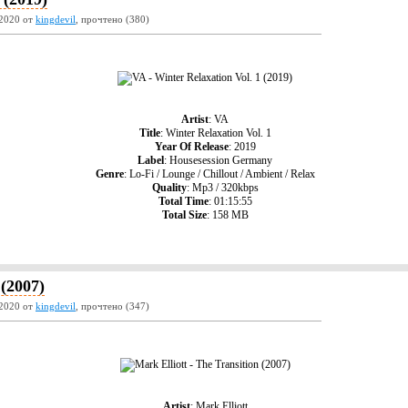
2020 от
kingdevil
, прочтено (380)
Artist
: VA
Title
: Winter Relaxation Vol. 1
Year Of Release
: 2019
Label
: Housesession Germany
Genre
: Lo-Fi / Lounge / Chillout / Ambient / Relax
Quality
: Mp3 / 320kbps
Total Time
: 01:15:55
Total Size
: 158 MB
 (2007)
2020 от
kingdevil
, прочтено (347)
Artist
: Mark Elliott