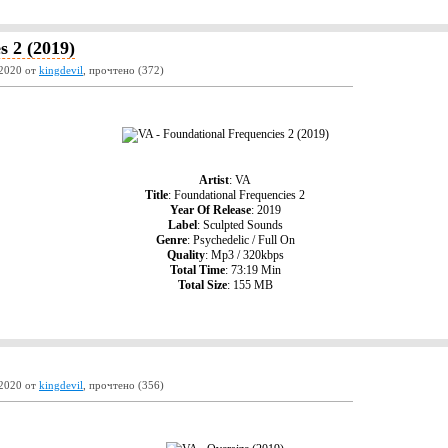
s 2 (2019)
2020 от
kingdevil
, прочтено (372)
Artist
: VA
Title
: Foundational Frequencies 2
Year Of Release
: 2019
Label
: Sculpted Sounds
Genre
: Psychedelic / Full On
Quality
: Mp3 / 320kbps
Total Time
: 73:19 Min
Total Size
: 155 MB
2020 от
kingdevil
, прочтено (356)