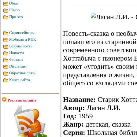
Обои
Юмор
Про это
Повесть-сказка о необ
Скринсейверы
Мобилы и КПК
попавшего из старинной
Безопасность
современного советского
Новости
Хоттабыча с пионером В
Фильмы
может «угодить» своим 
Disclaimer
Обратная связь
представления о жизни, 
Карта сайта
общего со взглядами со
Название:
Старик Хотт
Реклама на сайте
Автор:
Лагин Л.И.
Год:
1959
Жанр:
детская, сказка
Серия:
Школьная библи