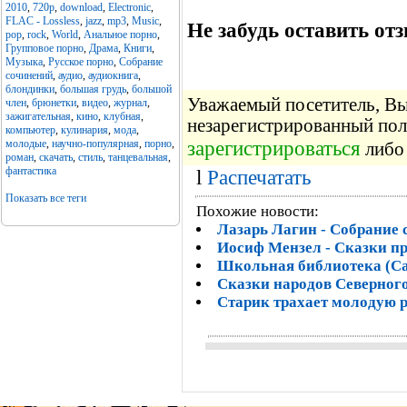
2010
,
720p
,
download
,
Electronic
,
FLAC - Lossless
,
jazz
,
mp3
,
Music
,
Не забудь оставить отз
pop
,
rock
,
World
,
Анальное порно
,
Групповое порно
,
Драма
,
Книги
,
Музыка
,
Русское порно
,
Собрание
сочинений
,
аудио
,
аудиокнига
,
блондинки
,
большая грудь
,
большой
Уважаемый посетитель, Вы 
член
,
брюнетки
,
видео
,
журнал
,
зажигательная
,
кино
,
клубная
,
незарегистрированный пол
компьютер
,
кулинария
,
мода
,
зарегистрироваться
молодые
,
научно-популярная
,
порно
,
либо 
роман
,
скачать
,
стиль
,
танцевальная
,
фантастика
l
Распечатать
Показать все теги
Похожие новости:
Лазарь Лагин - Собрание 
Иосиф Мензел - Сказки п
Школьная библиотека (Сам
Сказки народов Северного
Старик трахает молодyю 