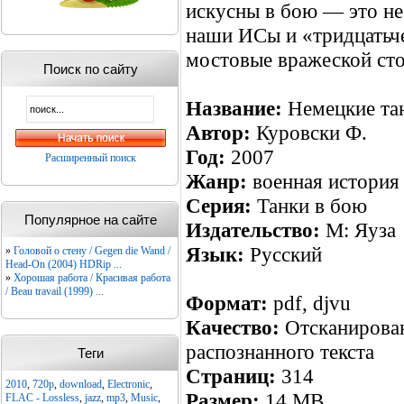
искусны в бою — это не
наши ИСы и «тридцатьч
мостовые вражеской ст
Поиск по сайту
Название:
Немецкие та
Автор:
Куровски Ф.
Год:
2007
Расширенный поиск
Жанр:
военная история
Серия:
Танки в бою
Популярное на сайте
Издательство:
М: Яуза
Язык:
Русский
»
Головой о стену / Gegen die Wand /
Head-On (2004) HDRip ...
»
Хорошая работа / Красивая работа
/ Beau travail (1999) ...
Формат:
pdf, djvu
Качество:
Отсканирова
распознанного текста
Теги
Страниц:
314
2010
,
720p
,
download
,
Electronic
,
Размер:
14 MB
FLAC - Lossless
,
jazz
,
mp3
,
Music
,