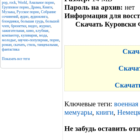
pop
,
rock
,
World
,
Анальное порно
,
Пароль на архив:
нет
Групповое порно
,
Драма
,
Книги
,
Музыка
,
Русское порно
,
Собрание
Информация для восс
сочинений
,
аудио
,
аудиокнига
,
блондинки
,
большая грудь
,
большой
Скачать Куровски 
член
,
брюнетки
,
видео
,
журнал
,
зажигательная
,
кино
,
клубная
,
компьютер
,
кулинария
,
мода
,
молодые
,
научно-популярная
,
порно
,
роман
,
скачать
,
стиль
,
танцевальная
,
фантастика
Скача
Показать все теги
Скачат
Скачать
Ключевые теги:
военная
мемуары
,
книги
,
Немецк
Не забудь оставить отз