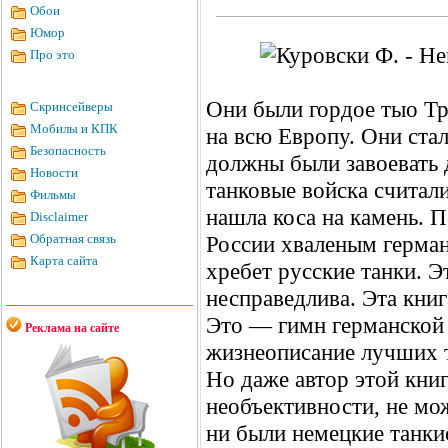
Обои
Юмор
Про это
Они были гордое тыо Тр
Скринсейверы
Мобилы и КПК
на всю Европу. Они ста
Безопасность
должны были завоевать д
Новости
танковые войска считал
Фильмы
нашла коса на камень. 
Disclaimer
Обратная связь
России хваленым герма
Карта сайта
хребет русские танки. Э
несправедлива. Эта кни
Это — гимн германской
Реклама на сайте
жизнеописание лучших 
Но даже автор этой книг
необъективности, не мо
ни были немецкие танки