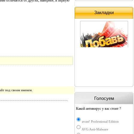
ние отличается от других, наверное, в первую
Закладки
айт под своим именем.
Голосуем
Какой антивирус у вас стоит ?
avast! Professional Edition
AVG Anti-Malware