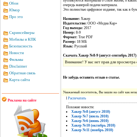
публикуются материалы о стиле жизни, о каких-
Обои
очередь манерой подачи материала.
Это полностью цифровое издание, так как в бу
Юмор
Про это
Название:
Хакер
Издательство:
ООО «Медиа Кар»
Год выхода:
2017
Скринсейверы
Номер:
8-9
Формат:
True PDF
Мобилы и КПК
Размер:
18 МБ
Безопасность
Язык:
Русский
Новости
Скачать Хакер №8-9 (август-сентябрь 2017)
Фильмы
Внимание! У вас нет прав для просмотра 
Disclaimer
Обратная связь
Не забудь оставить отзыв о статье.
Карта сайта
Уважаемый посетитель, Вы зашли на сайт как не
l
Распечатать
Реклама на сайте
Похожие новости:
Хакер №8 (август 2010)
Хакер №7 (июль 2010)
Хакер №6 (июнь 2010)
Хакер №10 (октябрь 2010)
Хакер №11 (ноябрь 2010)