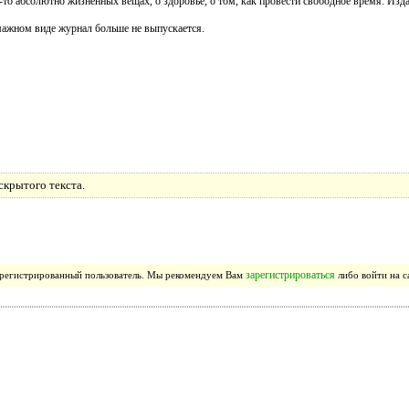
то абсолютно жизненных вещах, о здоровье, о том, как провести свободное время. Изда
мажном виде журнал больше не выпускается.
скрытого текста.
зарегистрироваться
зарегистрированный пользователь. Мы рекомендуем Вам
либо войти на с