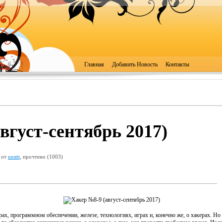
Главная
Добавить Новость
Контакты
вгуст-сентябрь 2017)
 от
nesttt
, прочтено (1003)
, программном обеспечении, железе, технологиях, играх и, конечно же, о хакерах. Но 