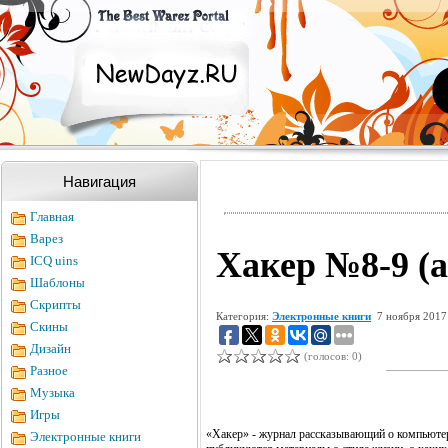
Навигация
Главная
Варез
Хакер №8-9 (а
ICQ uins
Шаблоны
Скрипты
Категория:
Электронные книги
7 ноября 2017
Скины
Дизайн
(голосов: 0)
Разное
Музыка
Игры
«Хакер» - журнал рассказывающий о компьютерах
Электронные книги