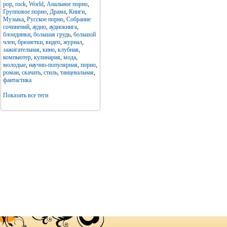
pop
,
rock
,
World
,
Анальное порно
,
Групповое порно
,
Драма
,
Книги
,
Музыка
,
Русское порно
,
Собрание
сочинений
,
аудио
,
аудиокнига
,
блондинки
,
большая грудь
,
большой
член
,
брюнетки
,
видео
,
журнал
,
зажигательная
,
кино
,
клубная
,
компьютер
,
кулинария
,
мода
,
молодые
,
научно-популярная
,
порно
,
роман
,
скачать
,
стиль
,
танцевальная
,
фантастика
Показать все теги