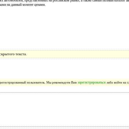
иях автомобилей, представленных на российском рынке, а также самый полный каталог 
ными на данный момент ценами.
скрытого текста.
зарегистрироваться
зарегистрированный пользователь. Мы рекомендуем Вам
либо войти на с