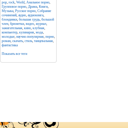
pop
,
rock
,
World
,
Анальное порно
,
Групповое порно
,
Драма
,
Книги
,
Музыка
,
Русское порно
,
Собрание
сочинений
,
аудио
,
аудиокнига
,
блондинки
,
большая грудь
,
большой
член
,
брюнетки
,
видео
,
журнал
,
зажигательная
,
кино
,
клубная
,
компьютер
,
кулинария
,
мода
,
молодые
,
научно-популярная
,
порно
,
роман
,
скачать
,
стиль
,
танцевальная
,
фантастика
Показать все теги