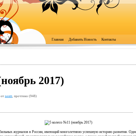
Главная
Добавить Новость
Контакты
(ноябрь 2017)
 от
nesttt
, прочтено (948)
мобильных журналов в России, имеющий многолетнюю успешную историю развития. Одно