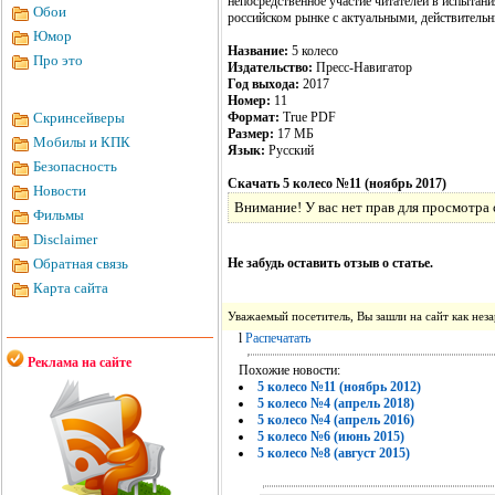
непосредственное участие читателей в испытан
Обои
российском рынке с актуальными, действитель
Юмор
Название:
5 колесо
Про это
Издательство:
Пресс-Навигатор
Год выхода:
2017
Номер:
11
Скринсейверы
Формат:
True PDF
Размер:
17 МБ
Мобилы и КПК
Язык:
Русский
Безопасность
Скачать 5 колесо №11 (ноябрь 2017)
Новости
Внимание! У вас нет прав для просмотра 
Фильмы
Disclaimer
Обратная связь
Не забудь оставить отзыв о статье.
Карта сайта
Уважаемый посетитель, Вы зашли на сайт как не
l
Распечатать
Реклама на сайте
Похожие новости:
5 колесо №11 (ноябрь 2012)
5 колесо №4 (апрель 2018)
5 колесо №4 (апрель 2016)
5 колесо №6 (июнь 2015)
5 колесо №8 (август 2015)