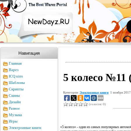
Навигация
Главная
Варез
5 колесо №11 
ICQ uins
Шаблоны
Скрипты
Категория:
Электронные книги
1 ноября 2017
Скины
Дизайн
(голосов: 0)
Разное
Музыка
Игры
«5 колесо» - один из самых популярных авто
Электронные книги