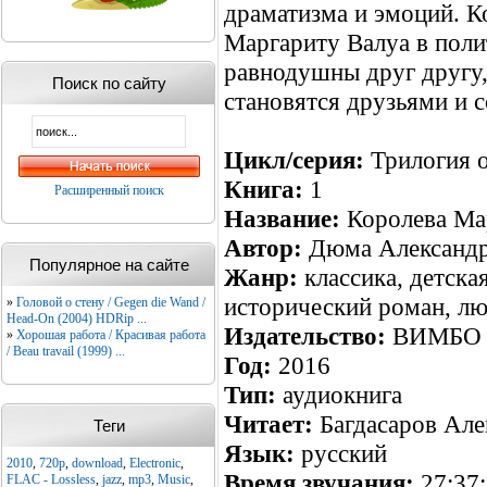
драматизма и эмоций. К
Маргариту Валуа в поли
равнодушны друг другу,
Поиск по сайту
становятся друзьями и 
Цикл/серия:
Трилогия о
Книга:
1
Расширенный поиск
Название:
Королева Ма
Автор:
Дюма Александ
Популярное на сайте
Жанр:
классика, детска
исторический роман, л
»
Головой о стену / Gegen die Wand /
Head-On (2004) HDRip ...
Издательство:
ВИМБО
»
Хорошая работа / Красивая работа
/ Beau travail (1999) ...
Год:
2016
Тип:
аудиокнига
Читает:
Багдасаров Але
Теги
Язык:
русский
2010
,
720p
,
download
,
Electronic
,
Время звучания:
27:37
FLAC - Lossless
,
jazz
,
mp3
,
Music
,