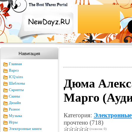
Навигация
Главная
Варез
ICQ uins
Дюма Алекс
Шаблоны
Скрипты
Марго (Ауд
Скины
Дизайн
Разное
Категория:
Электронные
Музыка
прочтено (718)
Игры
Электронные книги
(голосов: 0)