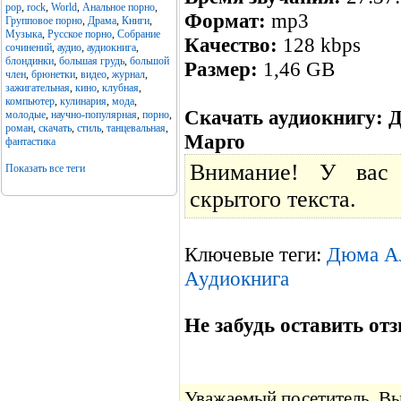
pop
,
rock
,
World
,
Анальное порно
,
Формат:
mp3
Групповое порно
,
Драма
,
Книги
,
Музыка
,
Русское порно
,
Собрание
Качество:
128 kbps
сочинений
,
аудио
,
аудиокнига
,
блондинки
,
большая грудь
,
большой
Размер:
1,46 GB
член
,
брюнетки
,
видео
,
журнал
,
зажигательная
,
кино
,
клубная
,
компьютер
,
кулинария
,
мода
,
Скачать аудиокнигу: 
молодые
,
научно-популярная
,
порно
,
роман
,
скачать
,
стиль
,
танцевальная
,
Марго
фантастика
Внимание! У вас 
Показать все теги
скрытого текста.
Ключевые теги:
Дюма А
Аудиокнига
Не забудь оставить отз
Уважаемый посетитель, Вы 