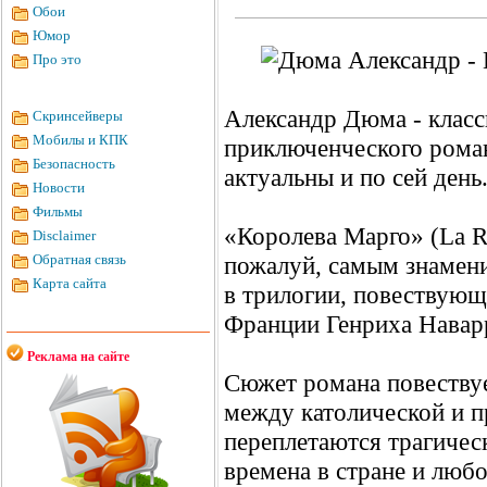
Обои
Юмор
Про это
Александр Дюма - класс
Скринсейверы
Мобилы и КПК
приключенческого роман
Безопасность
актуальны и по сей день
Новости
Фильмы
«Королева Марго» (La R
Disclaimer
Обратная связь
пожалуй, самым знамен
Карта сайта
в трилогии, повествующ
Франции Генриха Навар
Реклама на сайте
Сюжет романа повеству
между католической и п
переплетаются трагичес
времена в стране и люб