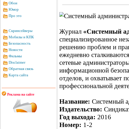
Обои
Юмор
Про это
Журнал
«Системный а
Скринсейверы
Мобилы и КПК
специализированное нез
Безопасность
решению проблем и прак
Новости
ежедневно сталкиваются
Фильмы
сетевые администраторы
Disclaimer
Обратная связь
информационной безопас
Карта сайта
отделов, и охватывает п
профессиональной деяте
Реклама на сайте
Название:
Системный а
Издательство:
Синдика
Год выхода:
2016
Номер:
1-2