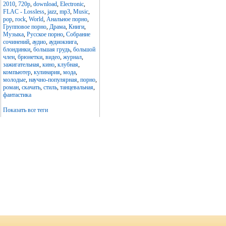
2010
,
720p
,
download
,
Electronic
,
FLAC - Lossless
,
jazz
,
mp3
,
Music
,
pop
,
rock
,
World
,
Анальное порно
,
Групповое порно
,
Драма
,
Книги
,
Музыка
,
Русское порно
,
Собрание
сочинений
,
аудио
,
аудиокнига
,
блондинки
,
большая грудь
,
большой
член
,
брюнетки
,
видео
,
журнал
,
зажигательная
,
кино
,
клубная
,
компьютер
,
кулинария
,
мода
,
молодые
,
научно-популярная
,
порно
,
роман
,
скачать
,
стиль
,
танцевальная
,
фантастика
Показать все теги