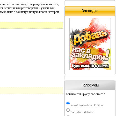
вые места, ученики, товарищи и неприятели,
лует неспешными разговорами и ужасными
Закладки
ать больше о той исцеляющей любви, которой
Голосуем
Какой антивирус у вас стоит ?
avast! Professional Edition
AVG Anti-Malware