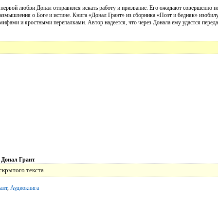
 первой любви Донал отправился искать работу и призвание. Его ожидают совершенно но
азмышления о Боге и истине. Книга «Донал Грант» из сборника «Поэт и бедняк» изоби
 мифами и яростными перепалками. Автор надеется, что через Донала ему удастся перед
 Донал Грант
скрытого текста.
ант
,
Аудиокнига