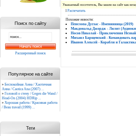
Уважаемый посетитель, Вы зашли на сайт как не
l
Распечатать
Похожие новости:
Поиск по сайту
Пенелопа Дуглас - Именинница (2019)
Макдональд Джордж - Лилит (Аудиокн
Носов Николай - Приключения Незнайки
Михаил Барщевский - Командовать пара
Иванов Алексей - Корабли и Галактика
Расширенный поиск
Популярное на сайте
»
Беспокойная Анна / Хаотичная
Анна / Caotica Ana (2007) ...
»
Головой о стену / Gegen die Wand /
Head-On (2004) HDRip ...
»
Хорошая работа / Красивая работа
/ Beau travail (1999) ...
Теги