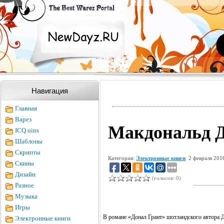
Навигация
Главная
Варез
Макдональд Д
ICQ uins
Шаблоны
Скрипты
Категория:
Электронные книги
2 февраля 201
Скины
Дизайн
(голосов: 0)
Разное
Музыка
Игры
В романе «Донал Грант» шотландского автора Д
Электронные книги