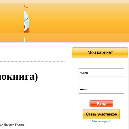
Мой кабинет
иокнига)
Забыли пароль?
хе Донале Гранте.