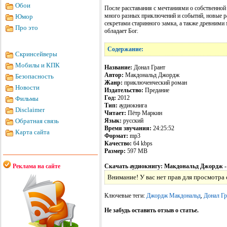
Обои
После расставания с мечтаниями о собственной
много разных приключений и событий, новые р
Юмор
секретами старинного замка, а также древними
Про это
обладает Бог.
Содержание:
Скринсейверы
Мобилы и КПК
Название:
Донал Грант
Автор:
Макдональд Джордж
Безопасность
Жанр:
приключенческий роман
Новости
Издательство:
Предание
Год:
2012
Фильмы
Тип:
аудиокнига
Disclaimer
Читает:
Пётр Маркин
Обратная связь
Язык:
русский
Время звучания:
24:25:52
Карта сайта
Формат:
mp3
Качество:
64 kbps
Размер:
597 MB
Реклама на сайте
Скачать аудиокнигу: Макдональд Джордж -
Внимание! У вас нет прав для просмотра 
Ключевые теги:
Джордж Макдональд
,
Донал Гр
Не забудь оставить отзыв о статье.