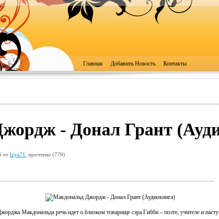
Главная
Добавить Новость
Контакты
жордж - Донал Грант (Ауд
6 от
Izya71
, прочтено (779)
жорджа Макдональда речь идет о близком товарище сэра Гибби – поэте, учителе и пасту