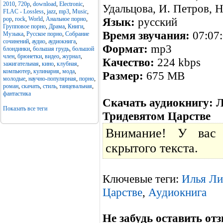
2010
,
720p
,
download
,
Electronic
,
Удальцова, И. Петров, Н
FLAC - Lossless
,
jazz
,
mp3
,
Music
,
pop
,
rock
,
World
,
Анальное порно
,
Язык:
русский
Групповое порно
,
Драма
,
Книги
,
Время звучания:
07:07
Музыка
,
Русское порно
,
Собрание
сочинений
,
аудио
,
аудиокнига
,
Формат:
mp3
блондинки
,
большая грудь
,
большой
член
,
брюнетки
,
видео
,
журнал
,
Качество:
224 kbps
зажигательная
,
кино
,
клубная
,
компьютер
,
кулинария
,
мода
,
Размер:
675 MB
молодые
,
научно-популярная
,
порно
,
роман
,
скачать
,
стиль
,
танцевальная
,
фантастика
Скачать аудиокнигу: Л
Показать все теги
Тридевятом Царстве
Внимание! У вас 
скрытого текста.
Ключевые теги:
Илья Ли
Царстве
,
Аудиокнига
Не забудь оставить отз