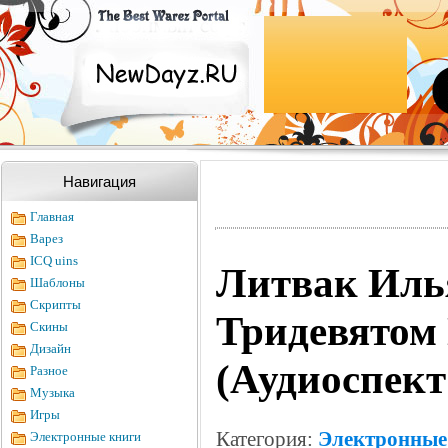
Навигация
Главная
Варез
ICQ uins
Литвак Илья
Шаблоны
Скрипты
Тридевятом
Скины
Дизайн
(Аудиоспект
Разное
Музыка
Игры
Категория:
Электронные
Электронные книги