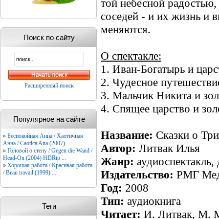
той небесной радостью,
соседей - и их жизнь и 
меняются.
Поиск по сайту
О спектакле:
1. Иван-Богатырь и цар
2. Чудесное путешестви
Расширенный поиск
3. Мальчик Никита и зо
4. Спящее царство и зо
Популярное на сайте
Название:
Сказки о Три
»
Беспокойная Анна / Хаотичная
Анна / Caotica Ana (2007) ...
Автор:
Литвак Илья
»
Головой о стену / Gegen die Wand /
Head-On (2004) HDRip ...
Жанр:
аудиоспектакль, 
»
Хорошая работа / Красивая работа
Издательство:
РМГ Ме
/ Beau travail (1999) ...
Год:
2008
Тип:
аудиокнига
Теги
Читает:
И. Литвак, М. 