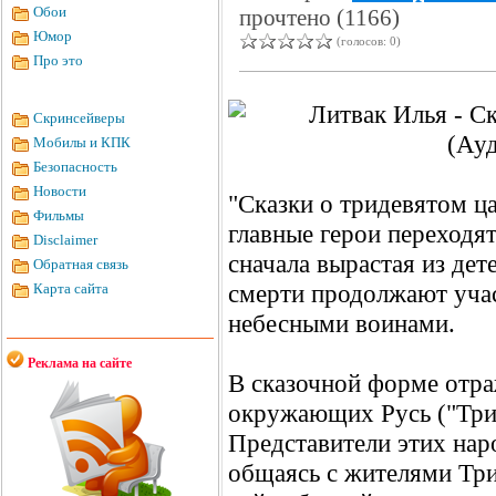
Обои
прочтено (1166)
Юмор
(голосов: 0)
Про это
Скринсейверы
Мобилы и КПК
Безопасность
Новости
"Сказки о тридевятом ца
Фильмы
главные герои переходят
Disclaimer
сначала вырастая из дет
Обратная связь
смерти продолжают учас
Карта сайта
небесными воинами.
Реклама на сайте
В сказочной форме отра
окружающих Русь ("Трид
Представители этих нар
общаясь с жителями Три