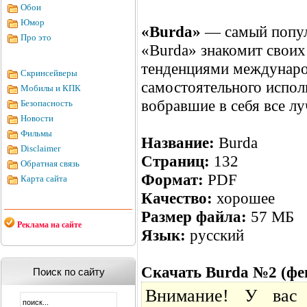
Обои
Юмор
«Burda»
— самый попул
Про это
«Burda» знакомит своих
тенденциями междунаро
Скринсейверы
самостоятельного испол
Мобилы и КПК
вобравшие в себя все лу
Безопасность
Новости
Фильмы
Название:
Burda
Disclaimer
Страниц:
132
Обратная связь
Формат:
PDF
Карта сайта
Качество:
хорошее
Размер файла:
57 МБ
Реклама на сайте
Язык:
русский
Скачать Burda №2 (фе
Поиск по сайту
Внимание! У вас 