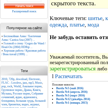
скрытого текста.
Расширенный поиск
Ключевые теги:
шитье
,
одежда
,
платье
,
мода
Популярное на сайте
Не забудь оставить отз
»
Беспокойная Анна / Хаотичная
Анна / Caotica Ana (2007) ...
»
Головой о стену / Gegen die Wand /
Head-On (2004) HDRip ...
»
Хорошая работа / Красивая работа
/ Beau travail (1999) ...
Уважаемый посетитель, Вы 
незарегистрированный пол
зарегистрироваться
либо 
Теги
l
Распечатать
2010
,
720p
,
download
,
Electronic
,
FLAC - Lossless
,
jazz
,
mp3
,
Music
,
Похожие новости:
pop
,
rock
,
World
,
Анальное порно
,
Burda №5 (май 2016)
Групповое порно
,
Драма
,
Книги
,
Burda №4 (апрель 2016)
Музыка
,
Русское порно
,
Собрание
Burda №3 (март 2016)
сочинений
,
аудио
,
аудиокнига
,
Burda №12 (декабрь 2014)
блондинки
,
большая грудь
,
большой
Burda №1 (январь 2015)
член
,
брюнетки
,
видео
,
журнал
,