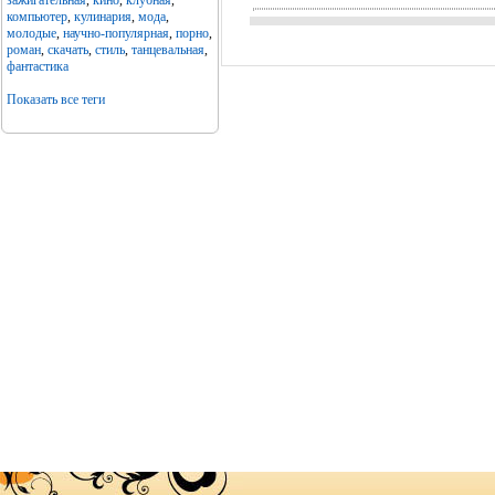
зажигательная
,
кино
,
клубная
,
компьютер
,
кулинария
,
мода
,
молодые
,
научно-популярная
,
порно
,
роман
,
скачать
,
стиль
,
танцевальная
,
фантастика
Показать все теги