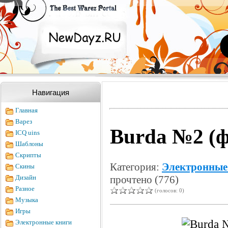
Навигация
Главная
Варез
Burda №2 (ф
ICQ uins
Шаблоны
Скрипты
Категория:
Электронные
Скины
Дизайн
прочтено (776)
Разное
(голосов: 0)
Музыка
Игры
Электронные книги