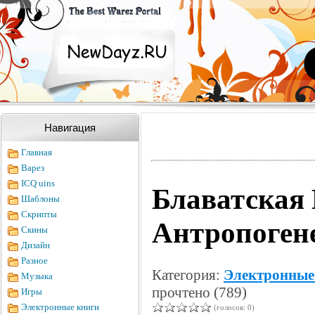
Навигация
Главная
Варез
ICQ uins
Блаватская 
Шаблоны
Скрипты
Антропогене
Скины
Дизайн
Разное
Категория:
Электронные
Музыка
прочтено (789)
Игры
Электронные книги
(голосов: 0)