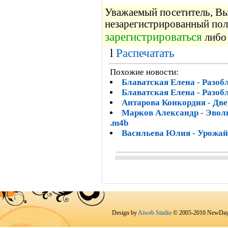
Уважаемый посетитель, Вы 
незарегистрированный пол
зарегистрироваться
либо 
l
Распечатать
Похожие новости:
Блаватская Елена - Разоб
Блаватская Елена - Разоб
Антарова Конкордия - Две
Марков Александр - Эволю
.m4b
Васильева Юлия - Урожай 
Design by
Aiweb Studio
© 2005-2010 NewDay