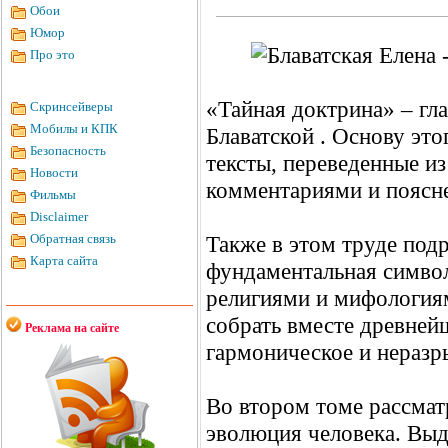
Обои
Юмор
Про это
«Тайная доктрина» – гл
Скринсейверы
Мобилы и КПК
Блаватской . Основу эт
Безопасность
тексты, переведенные и
Новости
комментариями и поясне
Фильмы
Disclaimer
Обратная связь
Также в этом труде под
Карта сайта
фундаментальная символ
религиями и мифологиям
собрать вместе древней
Реклама на сайте
гармоническое и неразр
Во втором томе рассмат
эволюция человека. Вы