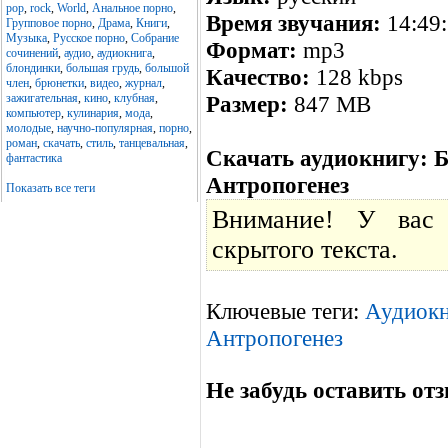
pop
,
rock
,
World
,
Анальное порно
,
Время звучания:
14:49
Групповое порно
,
Драма
,
Книги
,
Музыка
,
Русское порно
,
Собрание
Формат:
mp3
сочинений
,
аудио
,
аудиокнига
,
блондинки
,
большая грудь
,
большой
Качество:
128 kbps
член
,
брюнетки
,
видео
,
журнал
,
зажигательная
,
кино
,
клубная
,
Размер:
847 MB
компьютер
,
кулинария
,
мода
,
молодые
,
научно-популярная
,
порно
,
роман
,
скачать
,
стиль
,
танцевальная
,
Скачать аудиокнигу: Б
фантастика
Антропогенез
Показать все теги
Внимание! У вас 
скрытого текста.
Ключевые теги:
Аудиокн
Антропогенез
Не забудь оставить отз