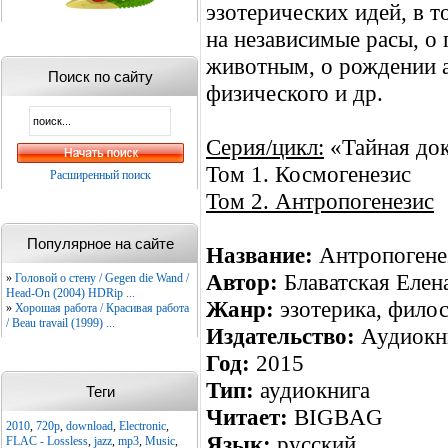
эзотерических идей, в т
на независимые расы, о
животным, о рождении а
Поиск по сайту
физического и др.
Серия/цикл:
«Тайная до
Том 1. Космогенезис
Расширенный поиск
Том 2. Антропогенезис
Популярное на сайте
Название:
Антропогене
Автор:
Блаватская Елен
»
Головой о стену / Gegen die Wand /
Head-On (2004) HDRip ...
Жанр:
эзотерика, филос
»
Хорошая работа / Красивая работа
/ Beau travail (1999) ...
Издательство:
Аудиокни
Год:
2015
Тип:
аудиокнига
Теги
Читает:
BIGBAG
2010
,
720p
,
download
,
Electronic
,
Язык:
русский
FLAC - Lossless
,
jazz
,
mp3
,
Music
,