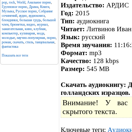
pop
,
rock
,
World
,
Анальное порно
,
Издательство:
АРДИС
Групповое порно
,
Драма
,
Книги
,
Музыка
,
Русское порно
,
Собрание
Год:
2015
сочинений
,
аудио
,
аудиокнига
,
Тип:
аудиокнига
блондинки
,
большая грудь
,
большой
член
,
брюнетки
,
видео
,
журнал
,
Читает:
Литвинов Иван
зажигательная
,
кино
,
клубная
,
компьютер
,
кулинария
,
мода
,
Язык:
русский
молодые
,
научно-популярная
,
порно
,
роман
,
скачать
,
стиль
,
танцевальная
,
Время звучания:
11:16:
фантастика
Формат:
mp3
Показать все теги
Качество:
128 kbps
Размер:
545 MB
Скачать аудиокнигу: Д
голландских изразцов.
Внимание! У вас 
скрытого текста.
Ключевые теги:
Аудиокн