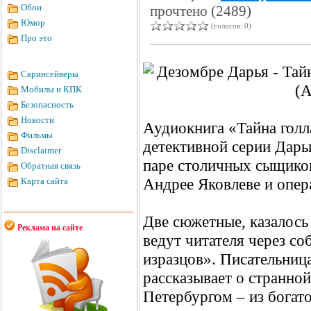
Обои
прочтено (2489)
Юмор
(голосов: 0)
Про это
Скринсейверы
Мобилы и КПК
Безопасность
Новости
Аудиокнига «Тайна голл
Фильмы
детективной серии Дарь
Disclaimer
паре столичных сыщико
Обратная связь
Андрее Яковлеве и опер
Карта сайта
Две сюжетные, казалось
Реклама на сайте
ведут читателя через со
изразцов». Писательниц
рассказывает о странной
Петербургом – из богат