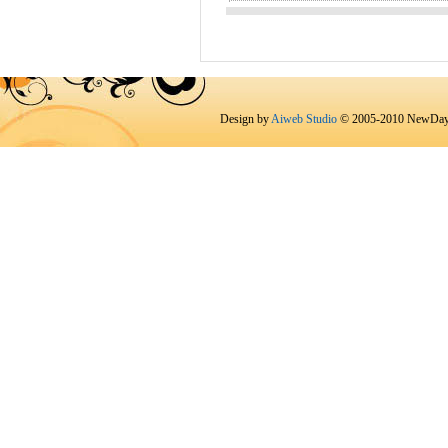
Design by
Aiweb Studio
© 2005-2010 NewDay