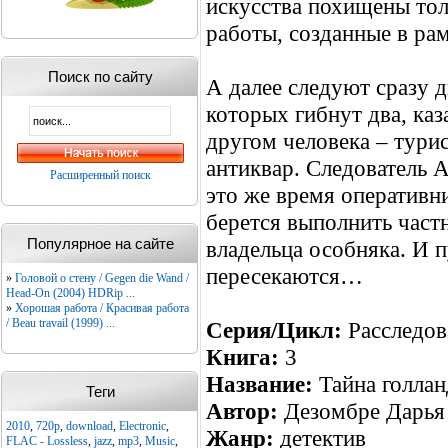
искусства похищены тол
работы, созданные в ра
Поиск по сайту
А далее следуют сразу д
которых гибнут два, каз
другом человека – тури
антиквар. Следователь 
Расширенный поиск
это же время оперативн
берется выполнить част
Популярное на сайте
владельца особняка. И 
пересекаются…
»
Головой о стену / Gegen die Wand /
Head-On (2004) HDRip ...
»
Хорошая работа / Красивая работа
/ Beau travail (1999) ...
Серия/Цикл:
Расследов
Книга:
3
Название:
Тайна голлан
Теги
Автор:
Дезомбре Дарья
2010
,
720p
,
download
,
Electronic
,
Жанр:
детектив
FLAC - Lossless
,
jazz
,
mp3
,
Music
,