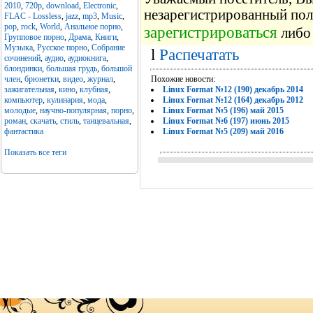
2010
,
720p
,
download
,
Electronic
,
незарегистрированный пол
FLAC - Lossless
,
jazz
,
mp3
,
Music
,
pop
,
rock
,
World
,
Анальное порно
,
зарегистрироваться
либо 
Групповое порно
,
Драма
,
Книги
,
Музыка
,
Русское порно
,
Собрание
l
Распечатать
сочинений
,
аудио
,
аудиокнига
,
блондинки
,
большая грудь
,
большой
член
,
брюнетки
,
видео
,
журнал
,
Похожие новости:
зажигательная
,
кино
,
клубная
,
Linux Format №12 (190) декабрь 2014
компьютер
,
кулинария
,
мода
,
Linux Format №12 (164) декабрь 2012
молодые
,
научно-популярная
,
порно
,
Linux Format №5 (196) май 2015
роман
,
скачать
,
стиль
,
танцевальная
,
Linux Format №6 (197) июнь 2015
фантастика
Linux Format №5 (209) май 2016
Показать все теги