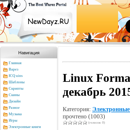
Навигация
Главная
Варез
Linux Forma
ICQ uins
Шаблоны
декабрь 201
Скрипты
Скины
Дизайн
Разное
Категория:
Электронные
Музыка
прочтено (1003)
Игры
(голосов: 0)
Электронные книги