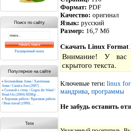
Формат:
PDF
Качество:
оригинал
Язык:
русский
Поиск по сайту
Размер:
16,7 Мб
Скачать Linux Format 
Расширенный поиск
Внимание! У вас 
скрытого текста.
Популярное на сайте
»
Беспокойная Анна / Хаотичная
Ключевые теги:
linux fo
Анна / Caotica Ana (2007) ...
мандрива
,
программы
»
Головой о стену / Gegen die Wand /
Head-On (2004) HDRip ...
»
Хорошая работа / Красивая работа
/ Beau travail (1999) ...
Не забудь оставить отз
Теги
Уважаемый посетитель, Вы 