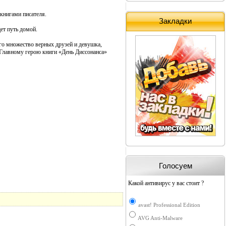
книгами писателя.
Закладки
ет путь домой.
его множество верных друзей и девушка,
? Главному герою книги «День Диссонанса»
Голосуем
Какой антивирус у вас стоит ?
avast! Professional Edition
AVG Anti-Malware