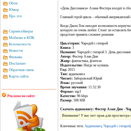
Обои
«День Диссонанса» Алана Фостера входит в сб
Юмор
Про это
Главный герой цикла – обычный американский с
Когда Джон-Том находит возможность вернуться 
которую он очень любит. Стоит ли оставлять б
Скринсейверы
предстоит принять сложное решение.
Мобилы и КПК
Цикл/серия:
Чародей с гитарой
Безопасность
Книга:
3
Новости
Название:
Чародей с гитарой 3. День диссонанс
Автор:
Фостер Алан Дин
Фильмы
Жанр:
фантастика, фэнтези
Disclaimer
Издательство:
Нигде не купишь
Обратная связь
Год:
2015
Тип:
аудиокнига
Карта сайта
Читает:
Заборовский Юрий
Язык:
русский
Время звучания:
11:52:30
Формат:
mp3
Реклама на сайте
Качество:
96 kbps
Размер:
508 MB
Скачать аудиокнигу: Фостер Алан Дин - Чар
Внимание! У вас нет прав для просмотра 
Ключевые теги:
Аудиокнига
,
Чародей с гитарой