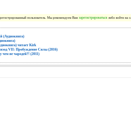
зарегистрироваться
зарегистрированный пользователь. Мы рекомендуем Вам
либо войти на с
й (Аудиокнига)
диокнига)
удиокнига) читает Kirk
изод VII: Пробуждение Силы (2016)
 чем не чародей?! (2011)