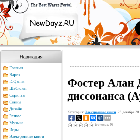
Навигация
Главная
Варез
Фостер Алан Д
ICQ uins
Шаблоны
диссонанса (А
Скрипты
Скины
Дизайн
Категория:
Электронные книги
25 декабря 20
Разное
Музыка
(голосов: 0)
Игры
Электронные книги