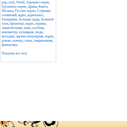
pop
,
rock
,
World
,
Анальное порно
,
Групповое порно
,
Драма
,
Книги
,
Музыка
,
Русское порно
,
Собрание
сочинений
,
аудио
,
аудиокнига
,
блондинки
,
большая грудь
,
большой
член
,
брюнетки
,
видео
,
журнал
,
зажигательная
,
кино
,
клубная
,
компьютер
,
кулинария
,
мода
,
молодые
,
научно-популярная
,
порно
,
роман
,
скачать
,
стиль
,
танцевальная
,
фантастика
Показать все теги