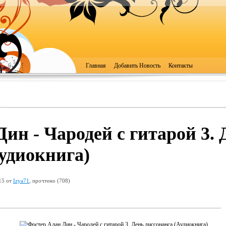
Главная
Добавить Новость
Контакты
ин - Чародей с гитарой 3. 
удиокнига)
15 от
Izya71
, прочтено (708)