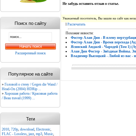
Не забудь оставить отзыв о статье.
Уважаемый посетитель, Вы зашли на сайт как не
Поиск по сайту
l
Распечатать
Похожие новости:
Фостер Алан Дин - В плену пертурбаци
Фостер Алан Дин - Время перехода (Ау
Ясинский Анджей - Чародей (Том 1) (А
Алан Дин Фостер - Звёздные Войны. Эп
Расширенный поиск
Владимир Высоцкий - Любой из нас - ну
Популярное на сайте
»
Головой о стену / Gegen die Wand /
Head-On (2004) HDRip ...
»
Хорошая работа / Красивая работа
/ Beau travail (1999) ...
Теги
2010
,
720p
,
download
,
Electronic
,
FLAC - Lossless
,
jazz
,
mp3
,
Music
,