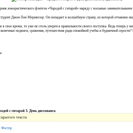
орник юмористического фэнтези «Чародей с гитарой» наряду с восьмью занимательными 
тудент Джон-Том Меривезер. Он попадает в волшебную страну, из которой отчаянно ищ
в свое время, то уже не столь уверен в правильности своего поступка. Ведь теперь у н
есконечные подвиги, сражения, путешествия ради спокойной учебы и будничной серости
а
одей с гитарой 3. День диссонанса
скрытого текста.
,
Фостер