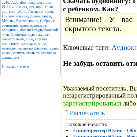
Скачать аудиокнигу: 
2010
,
720p
,
download
,
Electronic
,
FLAC - Lossless
,
jazz
,
mp3
,
Music
,
с ребенком. Как?
pop
,
rock
,
World
,
Анальное порно
,
Групповое порно
,
Драма
,
Книги
,
Внимание! У вас 
Музыка
,
Русское порно
,
Собрание
сочинений
,
аудио
,
аудиокнига
,
скрытого текста.
блондинки
,
большая грудь
,
большой
член
,
брюнетки
,
видео
,
журнал
,
зажигательная
,
кино
,
клубная
,
компьютер
,
кулинария
,
мода
,
Ключевые теги:
Аудиокн
молодые
,
научно-популярная
,
порно
,
роман
,
скачать
,
стиль
,
танцевальная
,
фантастика
Не забудь оставить отз
Показать все теги
Уважаемый посетитель, Вы 
незарегистрированный пол
зарегистрироваться
либо 
l
Распечатать
Похожие новости:
Гиппенрейтер Юлия - Обща
Гиппенрейтер Юлия - Вве