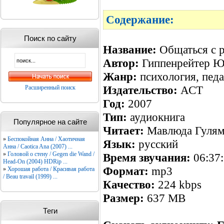
Содержание:
Поиск по сайту
Название:
Общаться с р
Автор:
Гиппенрейтер Ю
Жанр:
психология, педа
Издательство:
АСТ
Расширенный поиск
Год:
2007
Тип:
аудиокнига
Популярное на сайте
Читает:
Мавлюда Гулям
»
Беспокойная Анна / Хаотичная
Язык:
русский
Анна / Caotica Ana (2007) ...
»
Головой о стену / Gegen die Wand /
Время звучания:
06:37
Head-On (2004) HDRip ...
Формат:
mp3
»
Хорошая работа / Красивая работа
/ Beau travail (1999) ...
Качество:
224 kbps
Размер:
637 MB
Теги