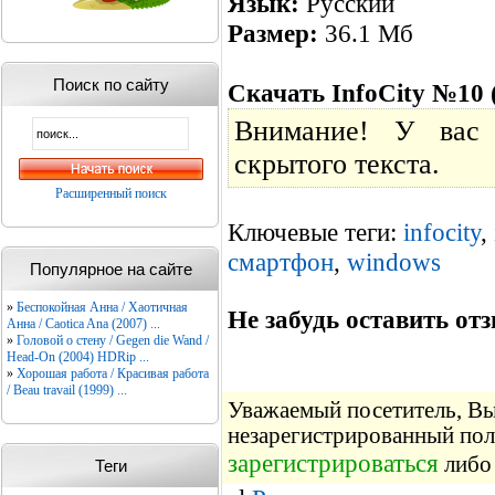
Язык:
Русский
Размер:
36.1 Мб
Поиск по сайту
Скачать InfoCity №10 
Внимание! У вас 
скрытого текста.
Расширенный поиск
Ключевые теги:
infocity
,
смартфон
,
windows
Популярное на сайте
»
Беспокойная Анна / Хаотичная
Не забудь оставить отз
Анна / Caotica Ana (2007) ...
»
Головой о стену / Gegen die Wand /
Head-On (2004) HDRip ...
»
Хорошая работа / Красивая работа
/ Beau travail (1999) ...
Уважаемый посетитель, Вы 
незарегистрированный пол
зарегистрироваться
либо 
Теги