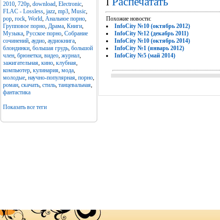
l
Распечатать
2010
,
720p
,
download
,
Electronic
,
FLAC - Lossless
,
jazz
,
mp3
,
Music
,
pop
,
rock
,
World
,
Анальное порно
,
Похожие новости:
Групповое порно
,
Драма
,
Книги
,
InfoCity №10 (октябрь 2012)
Музыка
,
Русское порно
,
Собрание
InfoCity №12 (декабрь 2011)
сочинений
,
аудио
,
аудиокнига
,
InfoCity №10 (октябрь 2014)
блондинки
,
большая грудь
,
большой
InfoCity №1 (январь 2012)
член
,
брюнетки
,
видео
,
журнал
,
InfoCity №5 (май 2014)
зажигательная
,
кино
,
клубная
,
компьютер
,
кулинария
,
мода
,
молодые
,
научно-популярная
,
порно
,
роман
,
скачать
,
стиль
,
танцевальная
,
фантастика
Показать все теги