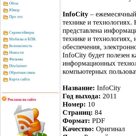
Обои
Юмор
InfoCity
– ежемесячный
Про это
технике и технологиях. 
представлена информац
Скринсейверы
технике и технологиях,
Мобилы и КПК
обеспечения, электронн
Безопасность
Новости
InfoCity будет полезен 
Фильмы
информационных технол
Disclaimer
компьютерных пользова
Обратная связь
Карта сайта
Название:
InfoCity
Год выхода:
2011
Реклама на сайте
Номер:
10
Страниц:
84
Формат:
PDF
Качество:
Оригинал