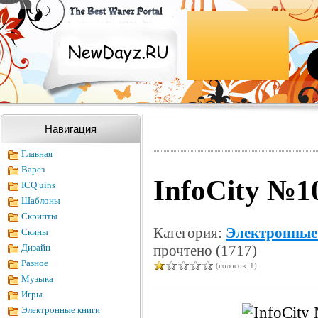
Навигация
Главная
Варез
InfoCity №1
ICQ uins
Шаблоны
Скрипты
Категория:
Электронные
Скины
Дизайн
прочтено (1717)
Разное
(голосов: 1)
Музыка
Игры
Электронные книги