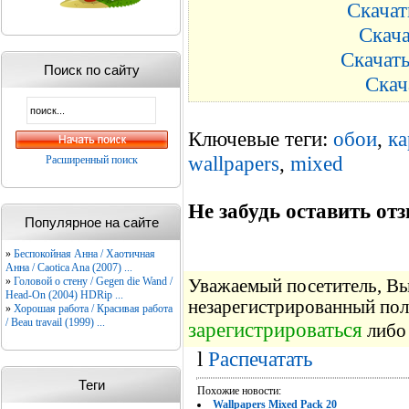
Скачат
Скача
Скачат
Поиск по сайту
Скач
Ключевые теги:
обои
,
ка
wallpapers
,
mixed
Расширенный поиск
Не забудь оставить отз
Популярное на сайте
»
Беспокойная Анна / Хаотичная
Анна / Caotica Ana (2007) ...
»
Головой о стену / Gegen die Wand /
Уважаемый посетитель, Вы 
Head-On (2004) HDRip ...
незарегистрированный пол
»
Хорошая работа / Красивая работа
/ Beau travail (1999) ...
зарегистрироваться
либо 
l
Распечатать
Теги
Похожие новости:
Wallpapers Mixed Pack 20