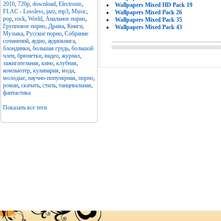
2010
,
720p
,
download
,
Electronic
,
Wallpapers Mixed HD Pack 19
FLAC - Lossless
,
jazz
,
mp3
,
Music
,
Wallpapers Mixed Pack 26
pop
,
rock
,
World
,
Анальное порно
,
Wallpapers Mixed Pack 35
Групповое порно
,
Драма
,
Книги
,
Wallpapers Mixed Pack 43
Музыка
,
Русское порно
,
Собрание
сочинений
,
аудио
,
аудиокнига
,
блондинки
,
большая грудь
,
большой
член
,
брюнетки
,
видео
,
журнал
,
зажигательная
,
кино
,
клубная
,
компьютер
,
кулинария
,
мода
,
молодые
,
научно-популярная
,
порно
,
роман
,
скачать
,
стиль
,
танцевальная
,
фантастика
Показать все теги