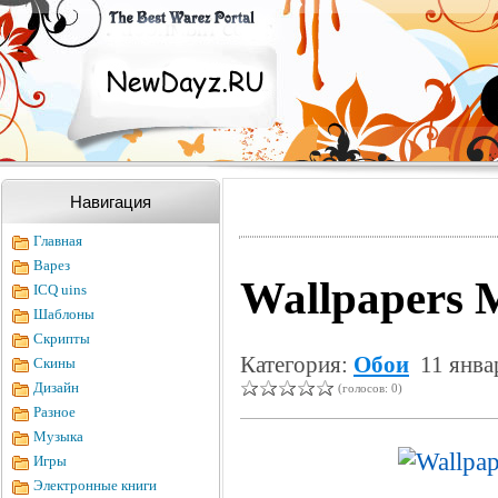
Навигация
Главная
Варез
Wallpapers 
ICQ uins
Шаблоны
Скрипты
Категория:
Обои
11 янва
Скины
Дизайн
(голосов: 0)
Разное
Музыка
Игры
Электронные книги