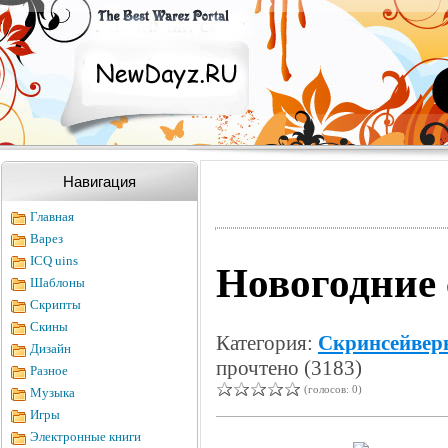
Навигация
Главная
Варез
ICQ uins
Новогодние
Шаблоны
Скрипты
Скины
Категория:
Скринсейвер
Дизайн
прочтено (3183)
Разное
(голосов: 0)
Музыка
Игры
Электронные книги