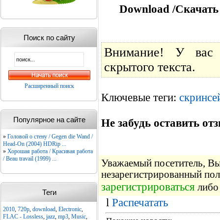
Download /Скачать
Поиск по сайту
Внимание! У вас 
скрытого текста.
Расширенный поиск
Ключевые теги:
скринсе
Популярное на сайте
Не забудь оставить отз
»
Головой о стену / Gegen die Wand /
Head-On (2004) HDRip ...
»
Хорошая работа / Красивая работа
/ Beau travail (1999) ...
Уважаемый посетитель, Вы 
незарегистрированный пол
зарегистрироваться
либо 
Теги
l
Распечатать
2010
,
720p
,
download
,
Electronic
,
FLAC - Lossless
,
jazz
,
mp3
,
Music
,