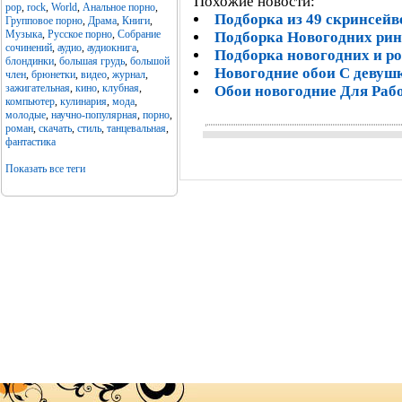
Похожие новости:
pop
,
rock
,
World
,
Анальное порно
,
Подборка из 49 скринсейв
Групповое порно
,
Драма
,
Книги
,
Музыка
,
Русское порно
,
Собрание
Подборка Новогодних рин
сочинений
,
аудио
,
аудиокнига
,
Подборка новогодних и р
блондинки
,
большая грудь
,
большой
Новогодние обои С девуш
член
,
брюнетки
,
видео
,
журнал
,
зажигательная
,
кино
,
клубная
,
Обои новогодние Для Раб
компьютер
,
кулинария
,
мода
,
молодые
,
научно-популярная
,
порно
,
роман
,
скачать
,
стиль
,
танцевальная
,
фантастика
Показать все теги