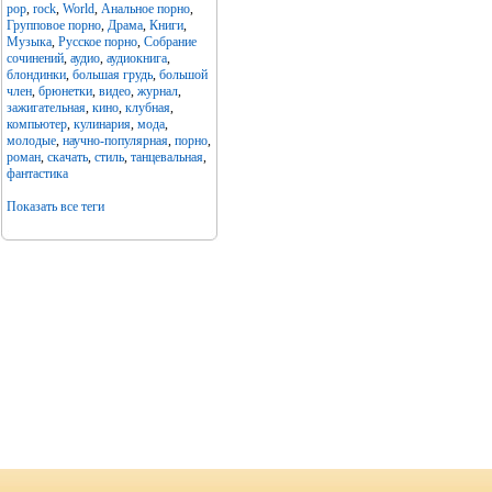
pop
,
rock
,
World
,
Анальное порно
,
Групповое порно
,
Драма
,
Книги
,
Музыка
,
Русское порно
,
Собрание
сочинений
,
аудио
,
аудиокнига
,
блондинки
,
большая грудь
,
большой
член
,
брюнетки
,
видео
,
журнал
,
зажигательная
,
кино
,
клубная
,
компьютер
,
кулинария
,
мода
,
молодые
,
научно-популярная
,
порно
,
роман
,
скачать
,
стиль
,
танцевальная
,
фантастика
Показать все теги