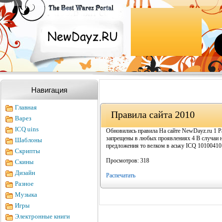
Навигация
Главная
Правила сайта 2010
Варез
ICQ uins
Обновились правила На сайте NewDayz.ru 1 Ра
запрещены в любых проявлениях 4 В случаи 
Шаблоны
предложения то велком в аську ICQ 10100410
Скрипты
Просмотров: 318
Скины
Дизайн
Распечатать
Разное
Музыка
Игры
Электронные книги