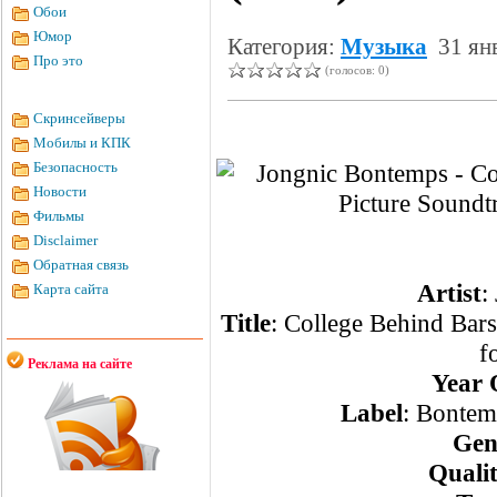
Обои
Юмор
Категория:
Музыка
31 янв
Про это
(голосов: 0)
Скринсейверы
Мобилы и КПК
Безопасность
Новости
Фильмы
Disclaimer
Обратная связь
Artist
:
Карта сайта
Title
: College Behind Bars
f
Реклама на сайте
Year 
Label
: Bontem
Gen
Quali