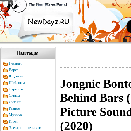
Навигация
Главная
Варез
ICQ uins
Jongnic Bont
Шаблоны
Скрипты
Behind Bars 
Скины
Дизайн
Picture Sound
Разное
Музыка
Игры
(2020)
Электронные книги