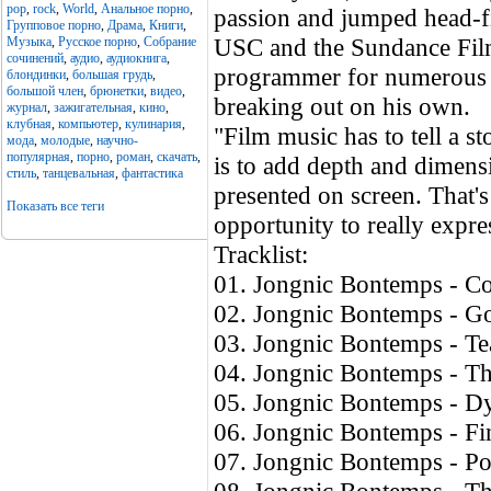
pop
,
rock
,
World
,
Анальное порно
,
passion and jumped head-fi
Групповое порно
,
Драма
,
Книги
,
USC and the Sundance Film
Музыка
,
Русское порно
,
Собрание
сочинений
,
аудио
,
аудиокнига
,
programmer for numerous 
блондинки
,
большая грудь
,
большой член
,
брюнетки
,
видео
,
breaking out on his own.
журнал
,
зажигательная
,
кино
,
клубная
,
компьютер
,
кулинария
,
"Film music has to tell a s
мода
,
молодые
,
научно-
популярная
,
порно
,
роман
,
скачать
,
is to add depth and dimens
стиль
,
танцевальная
,
фантастика
presented on screen. That'
Показать все теги
opportunity to really expr
Tracklist:
01. Jongnic Bontemps - Co
02. Jongnic Bontemps - G
03. Jongnic Bontemps - Te
04. Jongnic Bontemps - The
05. Jongnic Bontemps - Dy
06. Jongnic Bontemps - Fin
07. Jongnic Bontemps - Po