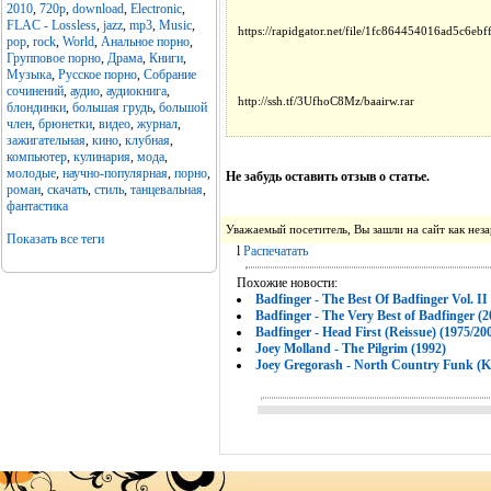
2010
,
720p
,
download
,
Electronic
,
FLAC - Lossless
,
jazz
,
mp3
,
Music
,
https://rapidgator.net/file/1fc864454016ad5c6eb
pop
,
rock
,
World
,
Анальное порно
,
Групповое порно
,
Драма
,
Книги
,
Музыка
,
Русское порно
,
Собрание
сочинений
,
аудио
,
аудиокнига
,
http://ssh.tf/3UfhoC8Mz/baairw.rar
блондинки
,
большая грудь
,
большой
член
,
брюнетки
,
видео
,
журнал
,
зажигательная
,
кино
,
клубная
,
компьютер
,
кулинария
,
мода
,
молодые
,
научно-популярная
,
порно
,
Не забудь оставить отзыв о статье.
роман
,
скачать
,
стиль
,
танцевальная
,
фантастика
Уважаемый посетитель, Вы зашли на сайт как не
Показать все теги
l
Распечатать
Похожие новости:
Badfinger - The Best Of Badfinger Vol. II
Badfinger - The Very Best of Badfinger (2
Badfinger - Head First (Reissue) (1975/20
Joey Molland - The Pilgrim (1992)
Joey Gregorash - North Country Funk (Ko