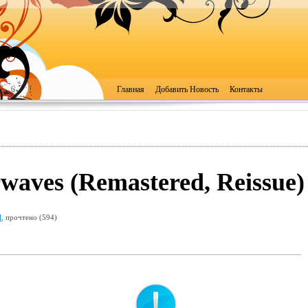
Главная
Добавить Новость
Контакты
rwaves (Remastered, Reissue)
l
, прочтено (594)