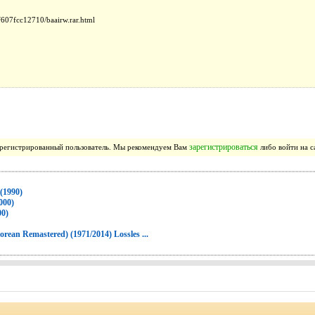
ff607fcc12710/baairw.rar.html
зарегистрироваться
зарегистрированный пользователь. Мы рекомендуем Вам
либо войти на с
 (1990)
000)
00)
rean Remastered) (1971/2014) Lossles ...