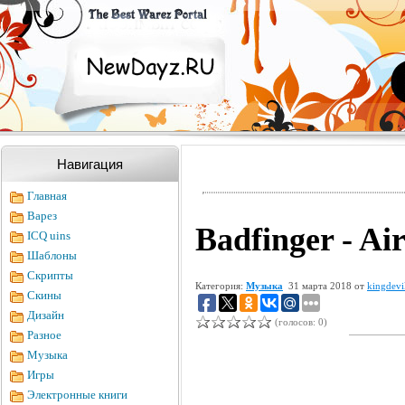
Навигация
Главная
Варез
Badfinger - Ai
ICQ uins
Шаблоны
Скрипты
Категория:
Музыка
31 марта 2018 от
kingdevi
Скины
Дизайн
(голосов: 0)
Разное
Музыка
Игры
Электронные книги