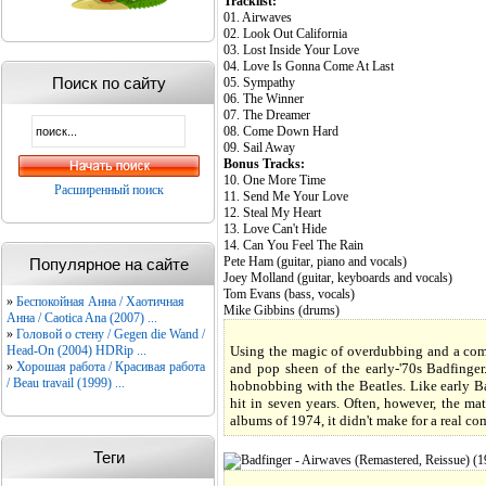
Tracklist:
01. Airwaves
02. Look Out California
03. Lost Inside Your Love
04. Love Is Gonna Come At Last
Поиск по сайту
05. Sympathy
06. The Winner
07. The Dreamer
08. Come Down Hard
09. Sail Away
Bonus Tracks:
10. One More Time
Расширенный поиск
11. Send Me Your Love
12. Steal My Heart
13. Love Can't Hide
14. Can You Feel The Rain
Pete Ham (guitar, piano and vocals)
Популярное на сайте
Joey Molland (guitar, keyboards and vocals)
Tom Evans (bass, vocals)
»
Беспокойная Анна / Хаотичная
Mike Gibbins (drums)
Анна / Caotica Ana (2007) ...
»
Головой о стену / Gegen die Wand /
Head-On (2004) HDRip ...
Using the magic of overdubbing and a comp
»
Хорошая работа / Красивая работа
and pop sheen of the early-'70s Badfinger
/ Beau travail (1999) ...
hobnobbing with the Beatles. Like early Bad
hit in seven years. Often, however, the mat
albums of 1974, it didn't make for a real c
Теги