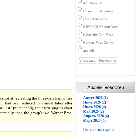
AVIRA AntiVir
Dr.Web for Windows
eScan Anti-Virus
ESET NOD32 Anti-Virus
Kaspersky Anti-Virus
Norman Virus Control
другой
Архивы новостей
Август 2026 (1)
shot at recreating the three-part harmonies
Июль 2026 (2)
you had been reduced to manual labor after
Июнь 2026 (4)
Last" (number 69), their first singles chart
Май 2026 (2)
mmercially than the group's two Warner Bros.
Апрель 2026 (4)
Март 2026 (4)
Показать весь архив