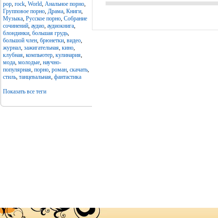
pop
,
rock
,
World
,
Анальное порно
,
Групповое порно
,
Драма
,
Книги
,
Музыка
,
Русское порно
,
Собрание
сочинений
,
аудио
,
аудиокнига
,
блондинки
,
большая грудь
,
большой член
,
брюнетки
,
видео
,
журнал
,
зажигательная
,
кино
,
клубная
,
компьютер
,
кулинария
,
мода
,
молодые
,
научно-
популярная
,
порно
,
роман
,
скачать
,
стиль
,
танцевальная
,
фантастика
Показать все теги