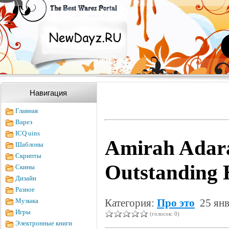
Навигация
Главная
Варез
ICQ uins
Amirah Adara
Шаблоны
Скрипты
Outstanding 
Скины
Дизайн
Разное
Музыка
Категория:
Про это
25 янв
Игры
(голосов: 0)
Электронные книги