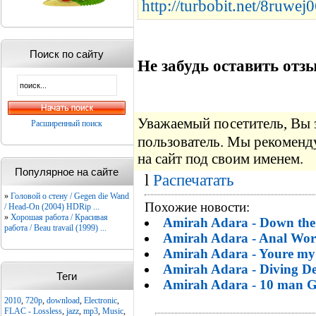
http://turbobit.net/8ruwej
Поиск по сайту
Не забудь оставить отзы
Уважаемый посетитель, Вы 
Расширенный поиск
пользователь. Мы рекомен
на сайт под своим именем.
Популярное на сайте
l
Распечатать
»
Головой о стену / Gegen die Wand
Похожие новости:
/ Head-On (2004) HDRip ...
»
Хорошая работа / Красивая
Amirah Adara - Down the h
работа / Beau travail (1999) ...
Amirah Adara - Anal Wor
Amirah Adara - Youre my 
Amirah Adara - Diving D
Теги
Amirah Adara - 10 man 
2010
,
720p
,
download
,
Electronic
,
FLAC - Lossless
,
jazz
,
mp3
,
Music
,