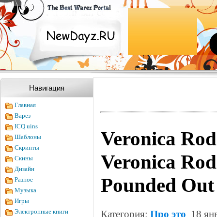
Навигация
Главная
Варез
ICQ uins
Veronica Rodr
Шаблоны
Скрипты
Veronica Rod
Скины
Дизайн
Pounded Out 
Разное
Музыка
Игры
Электронные книги
Категория:
Про это
18 янв