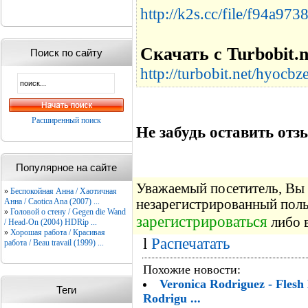
http://k2s.cc/file/f94a97
Скачать с Turbobit.n
Поиск по сайту
http://turbobit.net/hyocb
Расширенный поиск
Не забудь оставить отзы
Популярное на сайте
Уважаемый посетитель, Вы 
»
Беспокойная Анна / Хаотичная
Анна / Caotica Ana (2007) ...
незарегистрированный пол
»
Головой о стену / Gegen die Wand
зарегистрироваться
либо в
/ Head-On (2004) HDRip ...
»
Хорошая работа / Красивая
l
Распечатать
работа / Beau travail (1999) ...
Похожие новости:
Veronica Rodriguez - Flesh
Теги
Rodrigu ...