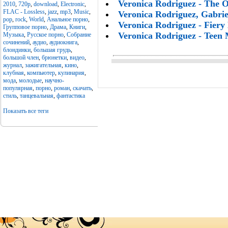
Veronica Rodriguez - The O
2010
,
720p
,
download
,
Electronic
,
FLAC - Lossless
,
jazz
,
mp3
,
Music
,
Veronica Rodriguez, Gabrie
pop
,
rock
,
World
,
Анальное порно
,
Veronica Rodriguez - Fiery
Групповое порно
,
Драма
,
Книги
,
Veronica Rodriguez - Teen 
Музыка
,
Русское порно
,
Собрание
сочинений
,
аудио
,
аудиокнига
,
блондинки
,
большая грудь
,
большой член
,
брюнетки
,
видео
,
журнал
,
зажигательная
,
кино
,
клубная
,
компьютер
,
кулинария
,
мода
,
молодые
,
научно-
популярная
,
порно
,
роман
,
скачать
,
стиль
,
танцевальная
,
фантастика
Показать все теги