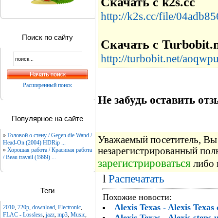
Скачать с k2s.cc
http://k2s.cc/file/04adb8
Поиск по сайту
Скачать с Turbobit.
http://turbobit.net/aoqwpu
Расширенный поиск
Не забудь оставить отзы
Популярное на сайте
»
Головой о стену / Gegen die Wand /
Уважаемый посетитель, Вы 
Head-On (2004) HDRip ...
незарегистрированный пол
»
Хорошая работа / Красивая работа
/ Beau travail (1999) ...
зарегистрироваться
либо 
l
Распечатать
Теги
Похожие новости:
Alexis Texas - Alexis Texas
2010
,
720p
,
download
,
Electronic
,
FLAC - Lossless
,
jazz
,
mp3
,
Music
,
Alexis Texas - Alexis steps 