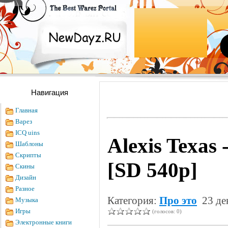
Навигация
Главная
Варез
ICQ uins
Alexis Texas -
Шаблоны
Скрипты
[SD 540p]
Скины
Дизайн
Разное
Категория:
Про это
23 де
Музыка
Игры
(голосов: 0)
Электронные книги