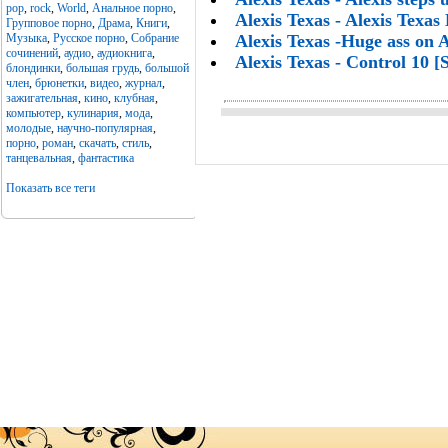
pop
,
rock
,
World
,
Анальное порно
,
Alexis Texas - Alexis Texa
Групповое порно
,
Драма
,
Книги
,
Музыка
,
Русское порно
,
Собрание
Alexis Texas -Huge ass on 
сочинений
,
аудио
,
аудиокнига
,
Alexis Texas - Control 10 [
блондинки
,
большая грудь
,
большой
член
,
брюнетки
,
видео
,
журнал
,
зажигательная
,
кино
,
клубная
,
компьютер
,
кулинария
,
мода
,
молодые
,
научно-популярная
,
порно
,
роман
,
скачать
,
стиль
,
танцевальная
,
фантастика
Показать все теги