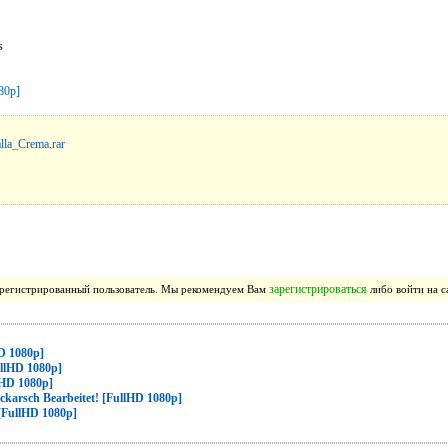
s
lla_Crema.rar
зарегистрироваться
зарегистрированный пользователь. Мы рекомендуем Вам
либо войти на с
D 1080p]
ullHD 1080p]
lHD 1080p]
karsch Bearbeitet! [FullHD 1080p]
[FullHD 1080p]