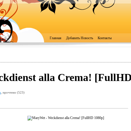
Главная
Добавить Новость
Контакты
kdienst alla Crema! [FullHD
u
, прочтено (523)