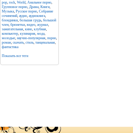
pop
,
rock
,
World
,
Анальное порно
,
Групповое порно
,
Драма
,
Книги
,
Музыка
,
Русское порно
,
Собрание
сочинений
,
аудио
,
аудиокнига
,
блондинки
,
большая грудь
,
большой
член
,
брюнетки
,
видео
,
журнал
,
зажигательная
,
кино
,
клубная
,
компьютер
,
кулинария
,
мода
,
молодые
,
научно-популярная
,
порно
,
роман
,
скачать
,
стиль
,
танцевальная
,
фантастика
Показать все теги