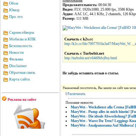
Информация
Обои
Продолжительность:
00:04:30
Видео:
FLV, 1920x1080, 25.000 fps, 3586 Kbps
Юмор
Аудио:
AAC LC, 44.1 KHz, 2 channels, 126 Kbp
Про это
Размер:
111 MB
Скринсейверы
Мобилы и КПК
Скачать с k2s.cc
http://k2s.cc/file/70977016a3a47/MaryWet_W..._a
Безопасность
Новости
Скачать с Turbobit.net
http://turbobit.net/v64t69dvj9oy.html
Фильмы
Disclaimer
Обратная связь
Не забудь оставить отзыв о статье.
Карта сайта
Уважаемый посетитель, Вы зашли на сайт как не
l
Распечатать
Реклама на сайте
Похожие новости:
MaryWet - Weckdienst alla Crema [FullH
MaryWet - Pump alles in miсh hinein! [F
MaryWet - Die ideale Abwechslung? [Ful
MaryWet - Warst Du Treu? Leggings Knac
MaryWet - Analpanorama Auf Mallorca! 