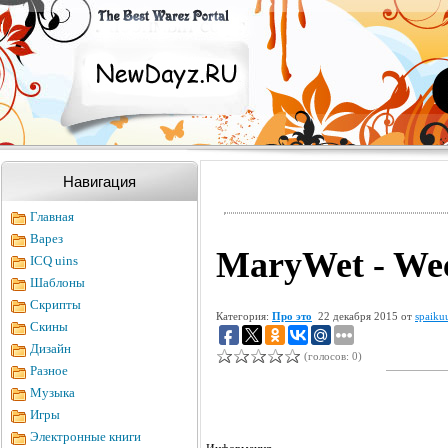
Навигация
Главная
Варез
MaryWet - Wec
ICQ uins
Шаблоны
Скрипты
Категория:
Про это
22 декабря 2015 от
spaiku
Скины
Дизайн
(голосов: 0)
Разное
Музыка
Игры
Электронные книги