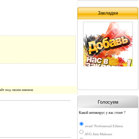
Закладки
айт под своим именем.
Голосуем
Какой антивирус у вас стоит ?
avast! Professional Edition
AVG Anti-Malware