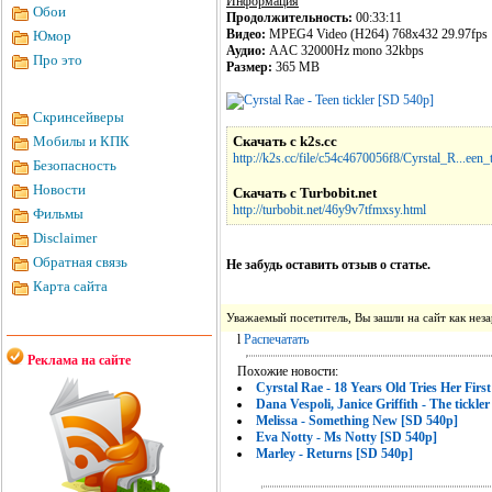
Информация
Обои
Продолжительность:
00:33:11
Видео:
MPEG4 Video (H264) 768x432 29.97fps
Юмор
Аудио:
AAC 32000Hz mono 32kbps
Про это
Размер:
365 MB
Скринсейверы
Мобилы и КПК
Скачать с k2s.cc
http://k2s.cc/file/c54c4670056f8/Cyrstal_R...een_t
Безопасность
Новости
Скачать с Turbobit.net
http://turbobit.net/46y9v7tfmxsy.html
Фильмы
Disclaimer
Обратная связь
Не забудь оставить отзыв о статье.
Карта сайта
Уважаемый посетитель, Вы зашли на сайт как не
l
Распечатать
Реклама на сайте
Похожие новости:
Cyrstal Rae - 18 Years Old Tries Her First
Dana Vespoli, Janice Griffith - The tickle
Melissa - Something New [SD 540p]
Eva Notty - Ms Notty [SD 540p]
Marley - Returns [SD 540p]