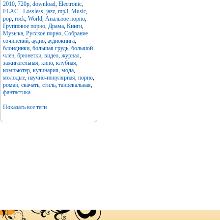
2010
,
720p
,
download
,
Electronic
,
FLAC - Lossless
,
jazz
,
mp3
,
Music
,
pop
,
rock
,
World
,
Анальное порно
,
Групповое порно
,
Драма
,
Книги
,
Музыка
,
Русское порно
,
Собрание
сочинений
,
аудио
,
аудиокнига
,
блондинки
,
большая грудь
,
большой
член
,
брюнетки
,
видео
,
журнал
,
зажигательная
,
кино
,
клубная
,
компьютер
,
кулинария
,
мода
,
молодые
,
научно-популярная
,
порно
,
роман
,
скачать
,
стиль
,
танцевальная
,
фантастика
Показать все теги