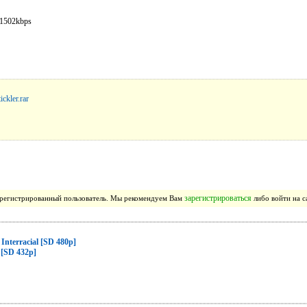
 1502kbps
ickler.rar
зарегистрироваться
зарегистрированный пользователь. Мы рекомендуем Вам
либо войти на с
 Interracial [SD 480p]
r [SD 432p]