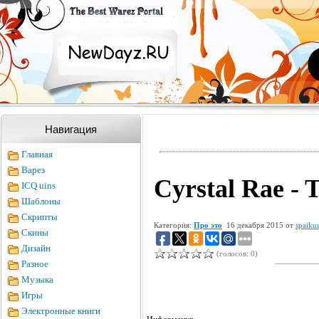
Навигация
Главная
Варез
Cyrstal Rae - T
ICQ uins
Шаблоны
Скрипты
Категория:
Про это
16 декабря 2015 от
spaiku
Скины
Дизайн
(голосов: 0)
Разное
Музыка
Игры
Электронные книги