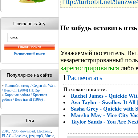
http://turbobit.net/9anzw
Поиск по сайту
Не забудь оставить отзы
Уважаемый посетитель, Вы з
Расширенный поиск
незарегистрированный поль
зарегистрироваться
либо в
Популярное на сайте
l
Распечатать
»
Головой о стену / Gegen die Wand
Похожие новости:
/ Head-On (2004) HDRip ...
»
Хорошая работа / Красивая
Rachel James - Quickie Wit
работа / Beau travail (1999) ...
Ava Taylor - Swallow It All
Sasha Grey - Quickie with 
Marsha May - Vice City Vac
Теги
Taylor Sands - You Are Nex
2010
,
720p
,
download
,
Electronic
,
FLAC - Lossless
,
jazz
,
mp3
,
Music
,