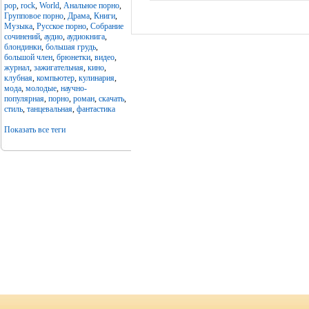
pop
,
rock
,
World
,
Анальное порно
,
Групповое порно
,
Драма
,
Книги
,
Музыка
,
Русское порно
,
Собрание
сочинений
,
аудио
,
аудиокнига
,
блондинки
,
большая грудь
,
большой член
,
брюнетки
,
видео
,
журнал
,
зажигательная
,
кино
,
клубная
,
компьютер
,
кулинария
,
мода
,
молодые
,
научно-
популярная
,
порно
,
роман
,
скачать
,
стиль
,
танцевальная
,
фантастика
Показать все теги