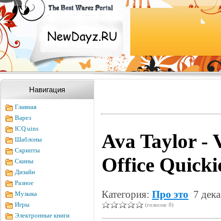
Навигация
Главная
Варез
ICQ uins
Ava Taylor - 
Шаблоны
Скрипты
Office Quicki
Скины
Дизайн
Разное
Категория:
Про это
7 дека
Музыка
Игры
(голосов: 0)
Электронные книги