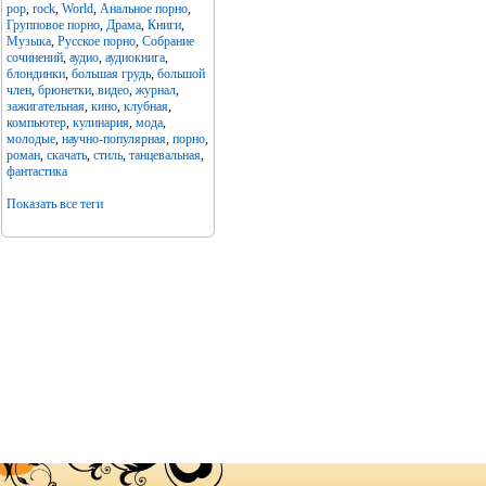
pop
,
rock
,
World
,
Анальное порно
,
Групповое порно
,
Драма
,
Книги
,
Музыка
,
Русское порно
,
Собрание
сочинений
,
аудио
,
аудиокнига
,
блондинки
,
большая грудь
,
большой
член
,
брюнетки
,
видео
,
журнал
,
зажигательная
,
кино
,
клубная
,
компьютер
,
кулинария
,
мода
,
молодые
,
научно-популярная
,
порно
,
роман
,
скачать
,
стиль
,
танцевальная
,
фантастика
Показать все теги