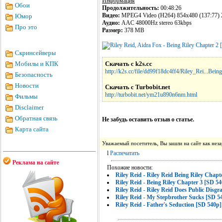
Информация
Обои
Продолжительность:
00:48:26
Видео:
MPEG4 Video (H264) 854x480 (137:77) 
Юмор
Аудио:
AAC 48000Hz stereo 63kbps
Про это
Размер:
378 MB
Скринсейверы
Мобилы и КПК
Скачать с k2s.cc
http://k2s.cc/file/dd99f18dc4ff4/Riley_Rei...Being
Безопасность
Новости
Скачать с Turbobit.net
http://turbobit.net/ym21u890n6nm.html
Фильмы
Disclaimer
Обратная связь
Не забудь оставить отзыв о статье.
Карта сайта
Уважаемый посетитель, Вы зашли на сайт как не
l
Распечатать
Реклама на сайте
Похожие новости:
Riley Reid - Riley Reid Being Riley Chapt
Riley Reid - Being Riley Chapter 3 [SD 5
Riley Reid - Riley Reid Does Public Disgr
Riley Reid - My Stepbrother Sucks [SD 5
Riley Reid - Father's Seduction [SD 540p]