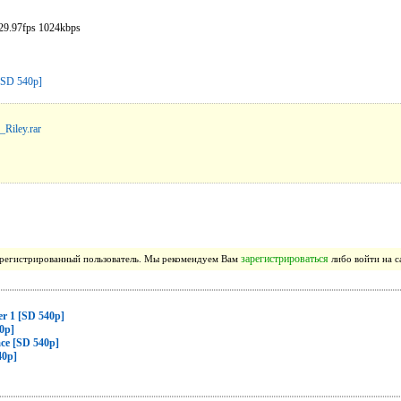
29.97fps 1024kbps
_Riley.rar
зарегистрироваться
зарегистрированный пользователь. Мы рекомендуем Вам
либо войти на с
er 1 [SD 540p]
40p]
ace [SD 540p]
40p]