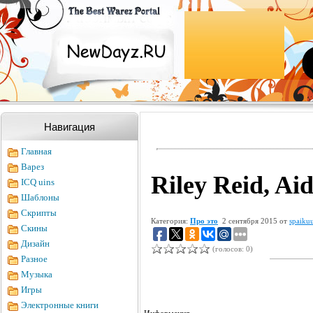
Навигация
Главная
Варез
Riley Reid, Ai
ICQ uins
Шаблоны
Скрипты
Категория:
Про это
2 сентября 2015 от
spaiku
Скины
Дизайн
(голосов: 0)
Разное
Музыка
Игры
Электронные книги