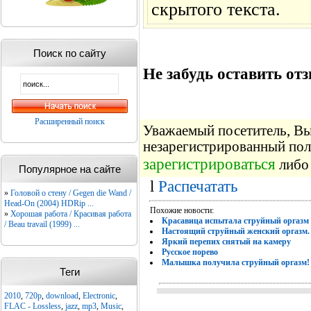
скрытого текста.
Поиск по сайту
Не забудь оставить отз
Расширенный поиск
Уважаемый посетитель, Вы 
незарегистрированный пол
зарегистрироваться
либо 
Популярное на сайте
l
Распечатать
»
Головой о стену / Gegen die Wand /
Head-On (2004) HDRip ...
Похожие новости:
»
Хорошая работа / Красивая работа
Красавица испытала струйный оргазм
/ Beau travail (1999) ...
Настоящий струйный женский оргазм.
Яркий перепих снятый на камеру
Русское порево
Малышка получила струйный оргазм!
Теги
2010
,
720p
,
download
,
Electronic
,
FLAC - Lossless
,
jazz
,
mp3
,
Music
,