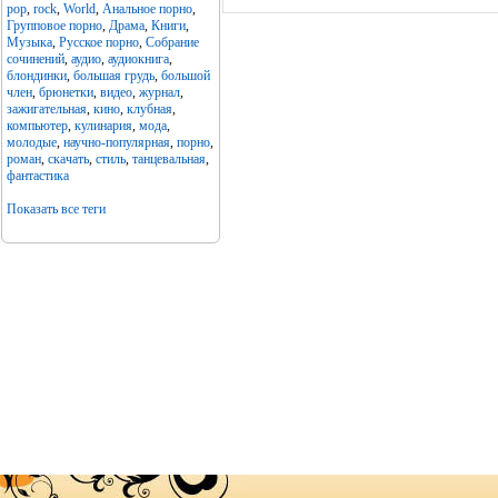
pop
,
rock
,
World
,
Анальное порно
,
Групповое порно
,
Драма
,
Книги
,
Музыка
,
Русское порно
,
Собрание
сочинений
,
аудио
,
аудиокнига
,
блондинки
,
большая грудь
,
большой
член
,
брюнетки
,
видео
,
журнал
,
зажигательная
,
кино
,
клубная
,
компьютер
,
кулинария
,
мода
,
молодые
,
научно-популярная
,
порно
,
роман
,
скачать
,
стиль
,
танцевальная
,
фантастика
Показать все теги