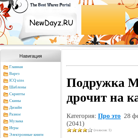
Навигация
Главная
Варез
Подружка М
ICQ uins
Шаблоны
дрочит на к
Скрипты
Скины
Дизайн
Разное
Категория:
Про это
28 фе
Музыка
(2041)
Игры
(голосов: 1)
Электронные книги