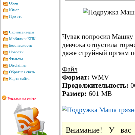
Обои
Юмор
Про это
Скринсейверы
Чувак попросил Машку п
Мобилы и КПК
девчока отпустила тормо
Безопасность
даже струйный оргазм п
Новости
Фильмы
Disclaimer
Файл
Обратная связь
Формат:
WMV
Карта сайта
Продолжительность:
0
Размер:
601 MB
Реклама на сайте
Внимание! У вас 