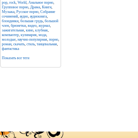
pop
,
rock
,
World
,
Анальное порно
,
Групповое порно
,
Драма
,
Книги
,
Музыка
,
Русское порно
,
Собрание
сочинений
,
аудио
,
аудиокнига
,
блондинки
,
большая грудь
,
большой
член
,
брюнетки
,
видео
,
журнал
,
зажигательная
,
кино
,
клубная
,
компьютер
,
кулинария
,
мода
,
молодые
,
научно-популярная
,
порно
,
роман
,
скачать
,
стиль
,
танцевальная
,
фантастика
Показать все теги