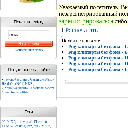
Уважаемый посетитель, Вы 
незарегистрированный пол
зарегистрироваться
либо 
Поиск по сайту
l
Распечатать
Похожие новости:
Png клипарты без фона - L
Расширенный поиск
Png клипарты без фона - 
Png клипарты без фона - Н
Png клипарты без фона -
Png клипарты без фона - 
Популярное на сайте
»
Головой о стену / Gegen die Wand /
Head-On (2004) HDRip ...
»
Хорошая работа / Красивая работа
/ Beau travail (1999) ...
Теги
2010
,
720p
,
download
,
Electronic
,
FLAC - Lossless
,
jazz
,
mp3
,
Music
,