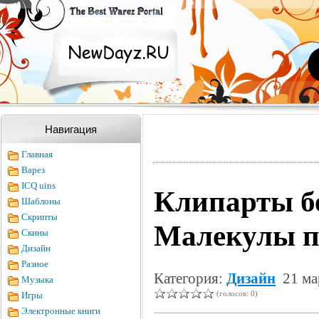
Навигация
Главная
Варез
ICQ uins
Клипарты бе
Шаблоны
Скрипты
Малекулы п
Скины
Дизайн
Разное
Категория:
Дизайн
21 ма
Музыка
(голосов: 0)
Игры
Электронные книги