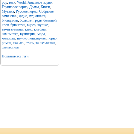
pop
,
rock
,
World
,
Анальное порно
,
Групповое порно
,
Драма
,
Книги
,
Музыка
,
Русское порно
,
Собрание
сочинений
,
аудио
,
аудиокнига
,
блондинки
,
большая грудь
,
большой
член
,
брюнетки
,
видео
,
журнал
,
зажигательная
,
кино
,
клубная
,
компьютер
,
кулинария
,
мода
,
молодые
,
научно-популярная
,
порно
,
роман
,
скачать
,
стиль
,
танцевальная
,
фантастика
Показать все теги