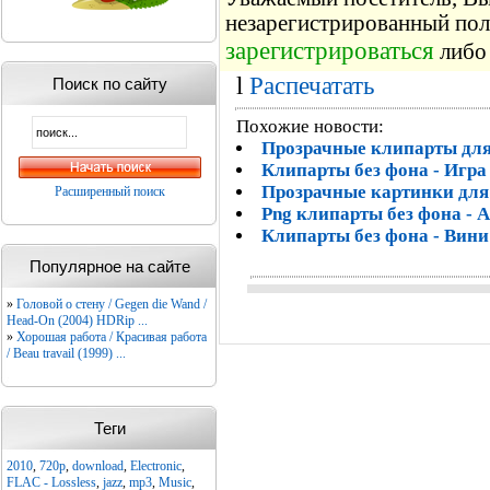
незарегистрированный пол
зарегистрироваться
либо 
l
Распечатать
Поиск по сайту
Похожие новости:
Прозрачные клипарты для 
Клипарты без фона - Игра
Прозрачные картинки дл
Расширенный поиск
Png клипарты без фона - 
Клипарты без фона - Вини 
Популярное на сайте
»
Головой о стену / Gegen die Wand /
Head-On (2004) HDRip ...
»
Хорошая работа / Красивая работа
/ Beau travail (1999) ...
Теги
2010
,
720p
,
download
,
Electronic
,
FLAC - Lossless
,
jazz
,
mp3
,
Music
,