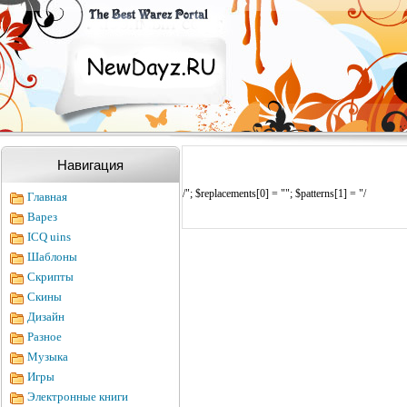
Навигация
/"; $replacements[0] = ""; $patterns[1] = "/
Главная
Варез
ICQ uins
Шаблоны
Скрипты
Скины
Дизайн
Разное
Музыка
Игры
Электронные книги