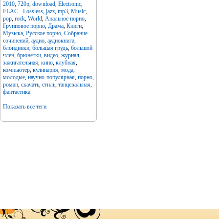
2010
,
720p
,
download
,
Electronic
,
FLAC - Lossless
,
jazz
,
mp3
,
Music
,
pop
,
rock
,
World
,
Анальное порно
,
Групповое порно
,
Драма
,
Книги
,
Музыка
,
Русское порно
,
Собрание
сочинений
,
аудио
,
аудиокнига
,
блондинки
,
большая грудь
,
большой
член
,
брюнетки
,
видео
,
журнал
,
зажигательная
,
кино
,
клубная
,
компьютер
,
кулинария
,
мода
,
молодые
,
научно-популярная
,
порно
,
роман
,
скачать
,
стиль
,
танцевальная
,
фантастика
Показать все теги